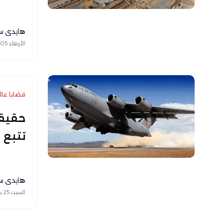
هايدي س
الأربعاء 05 أغسطس 2026
قضايا عال
حقيقة
تتبع الطائر
هايدي س
السبت 25 يوليو 2026