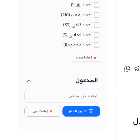
أحمد رزق (1)
أحمد رفعت (210)
أحمد فتحي (33)
أحمد كحلاني (3)
أحمد محمود (1)
أسماء محمد (76)
إلغاء التحديد
أمان الله زمال (83)
البراء المعاني (3)
المدعون
بارلا علي (4)
تفنيد (8)
تقوى نفزي (45)
تطبيق الفلتر
إعادة تعيين
جواهر بنصير (11)
ل
حسام الوكيل (14)
حماس سليم (4)