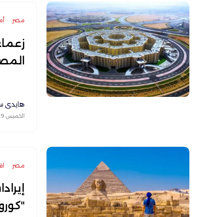
مصر
أم
زعماء
المص
هايدي س
الخميس 09 يوليو 2026
مصر
اق
إيراد
"كورون