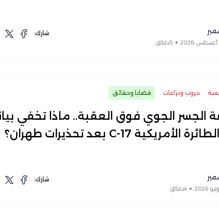
مير
شارك:
5دقائق
مية
حروب ونزاعات
قضايا وحقائق
 الجسر الجوي فوق العقبة.. ماذا تخفي بيان
ة الأمريكية C-17 بعد تحذيرات طهران؟
مير
شارك:
4دقائق