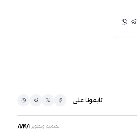
خاص-تفنيد (3)
رزق عبد الكريم (28)
رزق عبد المولى (1)
ريمان بارود (71)
زينب جمال الدين (1)
زينة الماجري (8)
شريف أيمن (1)
شيماء التابعي (5)
شيماء سُليمان (32)
صفاء سايحي (99)
تابعونا على
طارق الشال وأحمد علي (1)
طارق بوغانمي (93)
عبد الرحمن أحمد (12)
تصميم وتطوير
عبد الرحمن عبد العزيز (2)