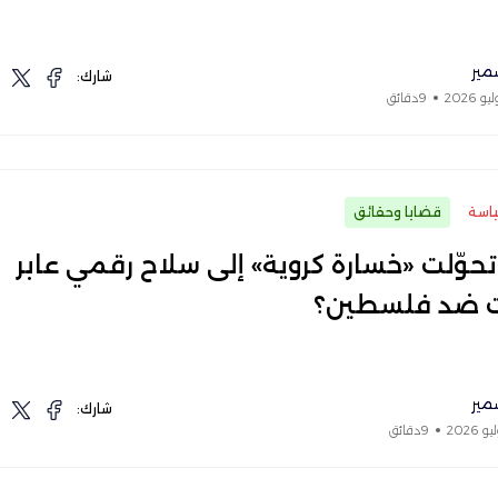
مير
شارك:
9دقائق
اسة
قضايا وحقائق
حوّلت «خسارة كروية» إلى سلاح رقمي عابر
ت ضد فلسطين؟
مير
شارك:
9دقائق