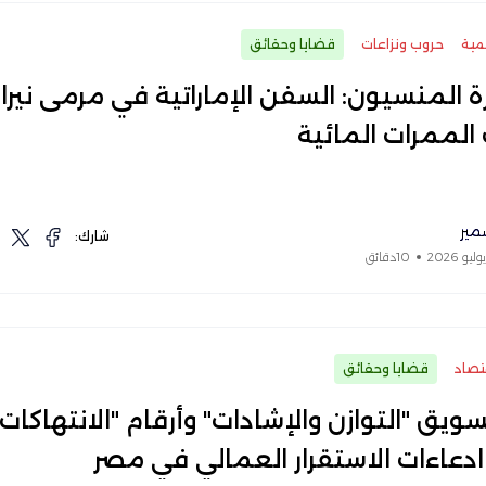
مية
حروب ونزاعات
قضايا وحقائق
رة المنسيون: السفن الإماراتية في مرمى نيرا
الممرات المائية
مير
شارك:
10دقائق
تصاد
قضايا وحقائق
ويق "التوازن والإشادات" وأرقام "الانتهاكات".
 ادعاءات الاستقرار العمالي في مصر