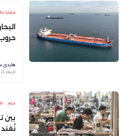
قضايا عال
البحا
حروب 
هايدي س
الأربعاء 22 يوليو 2026
مصر
اق
بين تس
نُفند