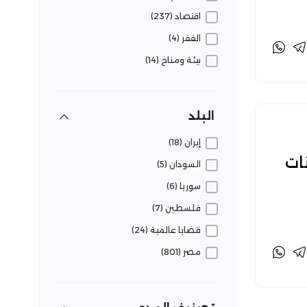
اقتصاد (237)
الفقر (4)
بيئة ومناخ (14)
تعليم (22)
ثقافة وفنون (3)
البلد
حروب ونزاعات (83)
إيران (18)
حوكمة (28)
ات
السودان (5)
دين (6)
سوريا (6)
رياضة (5)
فلسطين (7)
زراعة (32)
قضايا عالمية (24)
سكان (49)
مصر (801)
سياحة وآثار (8)
سياسة (143)
صحة (54)