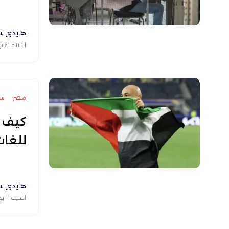
هايدي س
الثلاثاء 21 يوليو 2026
مصر
سي
كيف ت
للغا
هايدي س
السبت 11 يوليو 2026