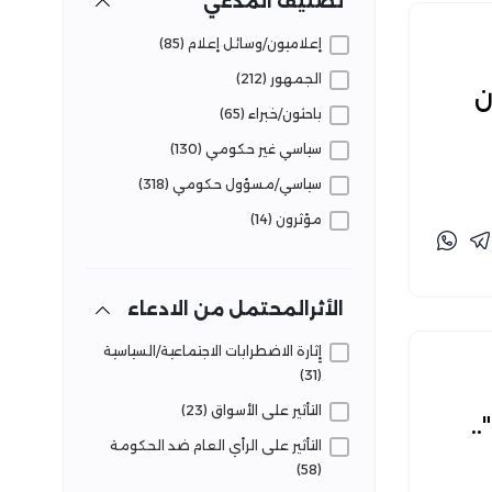
تصنيف المدعي
قضايا وحقائق (37)
إعلاميون/وسائل إعلام (85)
لجوء وهجرة (21)
الجمهور (212)
ن
مرافق وخدمات (18)
باحثون/خبراء (65)
سياسي غير حكومي (130)
سياسي/مسؤول حكومي (318)
مؤثرون (14)
الأثرالمحتمل من الادعاء
إِثارة الاضطرابات الاجتماعية/السياسية
(31)
التأثير على الأسواق (23)
.
التأثير على الرأي العام ضد الحكومة
(58)