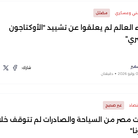
ني وعسكري
مضلل
 العالم لم يعلقوا عن تشييد "الأوكتاجون
ري"
مير
شارك:
دقيقتان
تصاد
غير صحيح
ات مصر من السياحة والصادرات لم تتوقف خلا
ا"