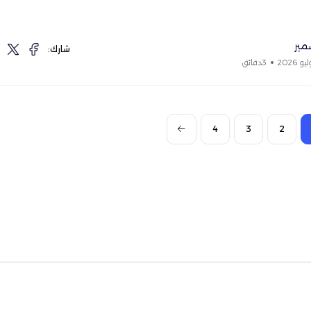
مير
شارك:
3دقائق
4
3
2