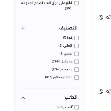
التأثير على الرأي العام لصالح الحكومة
(365)
التأثير على الرأي العام للتحقيق مصالح
خاصة/فئوية/حزبية (5)
التصنيف
التلاعب بالجمهور لحصد مشاهدات
(85)
إثارة (1)
تشوه وعي الجمهور بقضايا الشأن
انتقائي (2)
العام (198)
صحيح (8)
تقويض الثقة في المؤسسات (10)
غير دقيق (299)
غير صحيح (174)
قضايا وحقائق (103)
متضارب (69)
مشكوك فيه (2)
الكاتب
مضلل (203)
آلاء بدر (20)