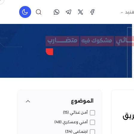
فنيد
الموضوع
أمن غذائي (15)
ريق
أمني وعسكري (48)
اجتماعي (34)