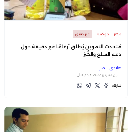
مصر
حوكمة
غير دقيق
مُتحدث التموين يُطلق أرقامًا غير دقيقة حول
دعم السلع والخُبز
هايدي سمير
الاثنين 03 يناير 2022
دقيقتان
شارك: