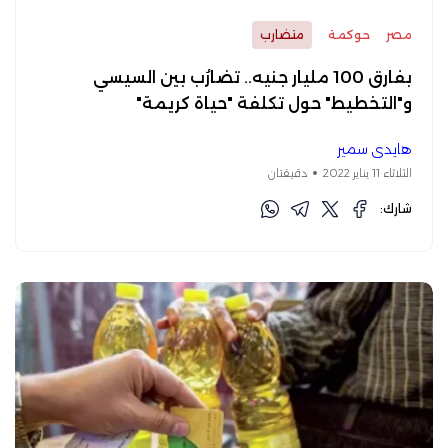
مصر
حوكمة
متضارب
بفارق 100 مليار جنيه.. تضارُب بين السيسي
و"التخطيط" حول تكلفة "حياة كريمة"
هايدي سمير
الثلاثاء 11 يناير 2022
دقيقتان
شارك: