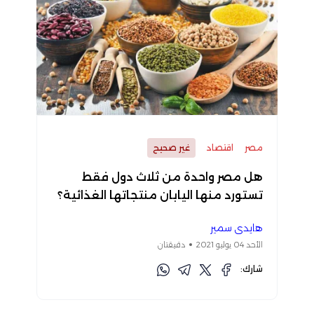
مصر
اقتصاد
غير صحيح
هل مصر واحدة من ثلاث دول فقط
تستورد منها اليابان منتجاتها الغذائية؟
هايدي سمير
الأحد 04 يوليو 2021
دقيقتان
شارك: