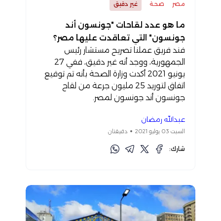
مصر
صحة
غير دقيق
ما هو عدد لقاحات "جونسون أند
جونسون" التي تعاقدت عليها مصر؟
فند فريق عملنا تصريح مستشار رئيس
الجمهورية، ووجد أنه غير دقيق، ففي 27
يونيو 2021 أكدت وزارة الصحة بأنه تم توقيع
اتفاق لتوريد 25 مليون جرعة من لقاح
جونسون أند جونسون لمصر.
عبدالله رمضان
السبت 03 يوليو 2021
دقيقتان
شارك: