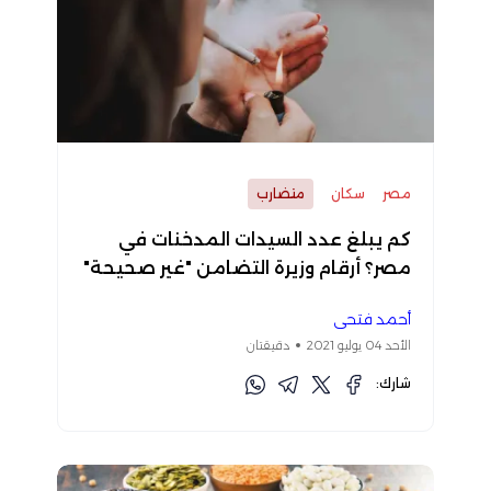
مصر
سكان
متضارب
كم يبلغ عدد السيدات المدخنات في
مصر؟ أرقام وزيرة التضامن "غير صحيحة"
أحمد فتحي
الأحد 04 يوليو 2021
دقيقتان
شارك: