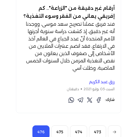
أرقام غير دقيقة من "الزراعة".. كم
إفريقي يعاني من الفقر وسوء التغذية؟
فند فريق عملنا تصريح سعد موسى، ووجدنا
أنه غير دقيق، إذ كشفت دراسة سنوية أجرتها
الأمم المتحدة أنّ عدد الجياع في العالم آخذ
في الارتفاع، فقد انضم عشرات الملايين من
الأشخاص إلى صفوف الذين يعانون من
نقص التغذية المزمن خلال السنوات الخمس
الماضية، وظلت أسي
رزق عبد الكريم
السبت 03 يوليو 2021
دقيقتان
شارك:
476
475
474
473