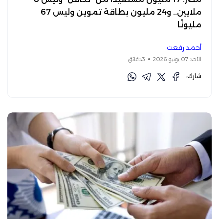
ملايين.. و24 مليون بطاقة تموين وليس 67
مليونًا
أحمد رفعت
الأحد 07 يونيو 2026
3دقائق
شارك: