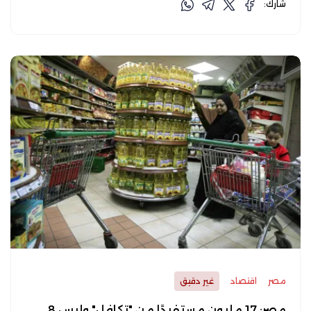
شارك:
مصر
اقتصاد
غير دقيق
مصر: 17 مليون مستفيدًا من "تكافل" وليس 8