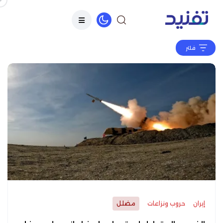
فلتر
إيران
حروب ونزاعات
مضلل