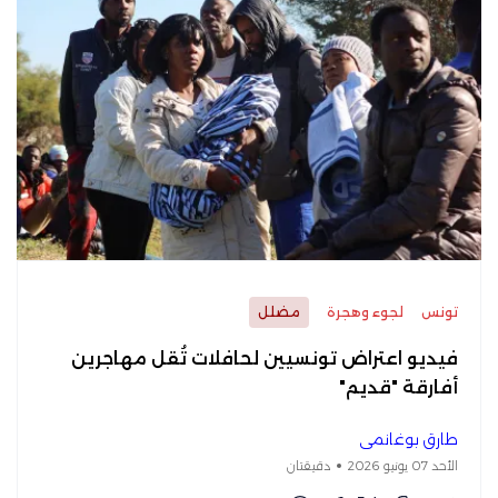
تونس
لجوء وهجرة
مضلل
فيديو اعتراض تونسيين لحافلات تُقل مهاجرين
أفارقة "قديم"
طارق بوغانمي
الأحد 07 يونيو 2026
دقيقتان