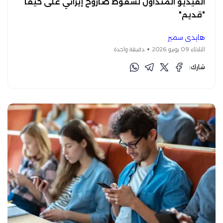
الفيديو المتداول لسقوط صاروخ إيراني على حيفا
"قديم"
هايدي سمير
الثلاثاء 09 يونيو 2026
دقيقة واحدة
شارك: