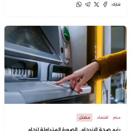
شارك:
مصر
اقتصاد
مضلل
رغم صحة الازدحام.. الصورة المتداولة لزحام