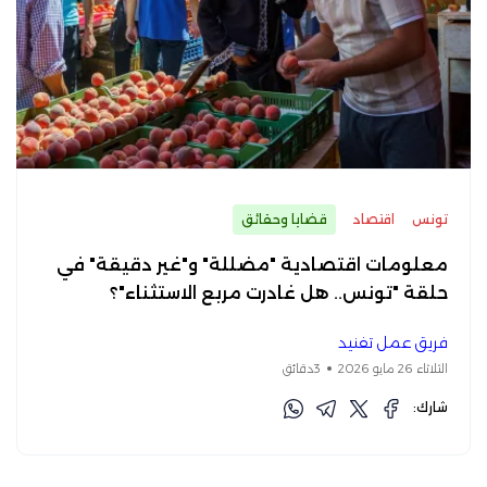
تونس
اقتصاد
قضايا وحقائق
معلومات اقتصادية "مضللة" و"غير دقيقة" في
حلقة "تونس.. هل غادرت مربع الاستثناء"؟
فريق عمل تفنيد
الثلاثاء 26 مايو 2026
3دقائق
شارك: