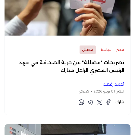
مصر
سياسة
مضلل
تصريحات "مضللة" عن حرية الصحافة في عهد
الرئيس المصري الراحل مبارك
أحمد رفعت
الاثنين 01 يونيو 2026
5دقائق
شارك: