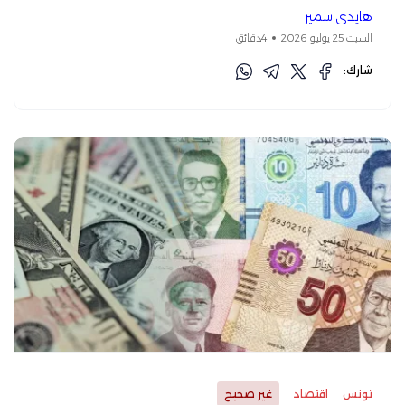
هايدي سمير
السبت 25 يوليو 2026
4دقائق
شارك:
تونس
اقتصاد
غير صحيح