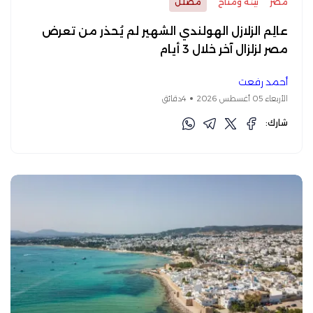
مصر
بيئة ومناخ
مضلل
عالِم الزلازل الهولندي الشهير لم يُحذر من تعرض
مصر لزلزال آخر خلال 3 أيام
أحمد رفعت
الأربعاء 05 أغسطس 2026
4دقائق
شارك: