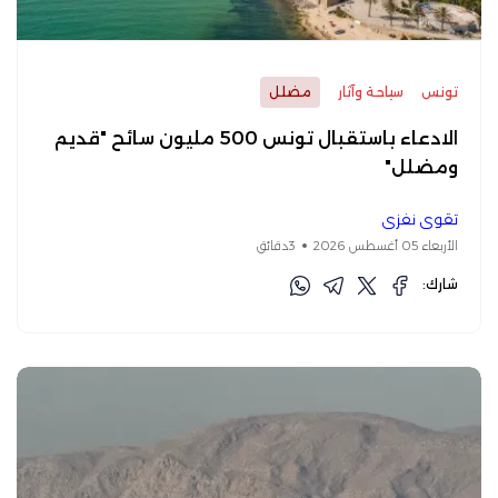
تونس
سياحة وآثار
مضلل
الادعاء باستقبال تونس 500 مليون سائح "قديم
ومضلل"
تقوى نفزي
الأربعاء 05 أغسطس 2026
3دقائق
شارك: