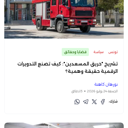
تونس
سياسة
قضايا وحقائق
تشريح "حريق المسعدين": كيف تصنع التدويرات
الرقمية حقيقة وهمية؟
نورهان كاهنة
الجمعة 24 يوليو 2026
13دقائق
شارك: