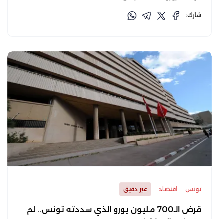
شارك:
تونس
اقتصاد
غير دقيق
قرض الـ700 مليون يورو الذي سددته تونس.. لم