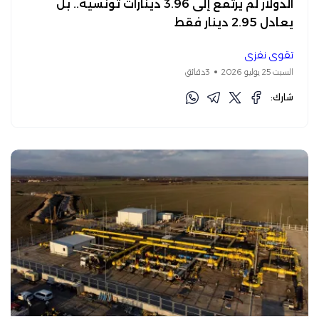
الدولار لم يرتفع إلى 3.96 دينارات تونسية.. بل
يعادل 2.95 دينار فقط
تقوى نفزي
السبت 25 يوليو 2026
3دقائق
شارك: