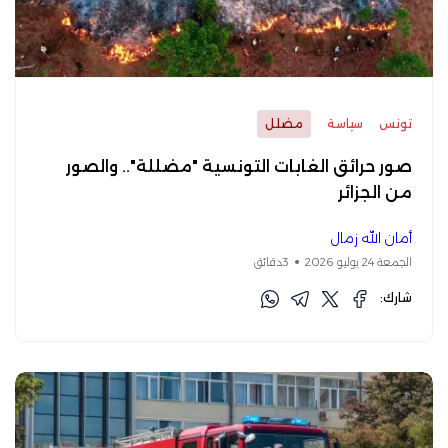
تونس
سياسة
مضلل
صور حرائق الغابات التونسية "مضللة".. والصور
من الجزائر
أمان الله زمال
الجمعة 24 يوليو 2026
3دقائق
شارك: