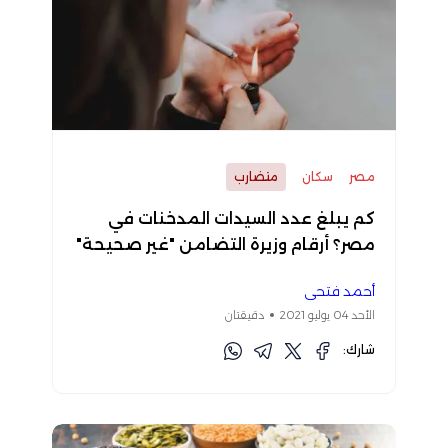
مصر
سكان
متضارب
كم يبلغ عدد السيدات المدخنات في
مصر؟ أرقام وزيرة التضامن "غير صحيحة"
أحمد فتحي
الأحد 04 يوليو 2021
دقيقتان
شارك: