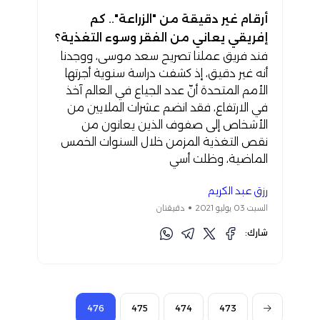
أرقام غير دقيقة من "الزراعة".. كم
إفريقي يعاني من الفقر وسوء التغذية؟
فند فريق عملنا تصريح سعد موسى، ووجدنا
أنه غير دقيق، إذ كشفت دراسة سنوية أجرتها
الأمم المتحدة أنّ عدد الجياع في العالم آخذ
في الارتفاع، فقد انضم عشرات الملايين من
الأشخاص إلى صفوف الذين يعانون من
نقص التغذية المزمن خلال السنوات الخمس
الماضية، وظلت أسي
رزق عبد الكريم
السبت 03 يوليو 2021
دقيقتان
شارك:
476
475
474
473