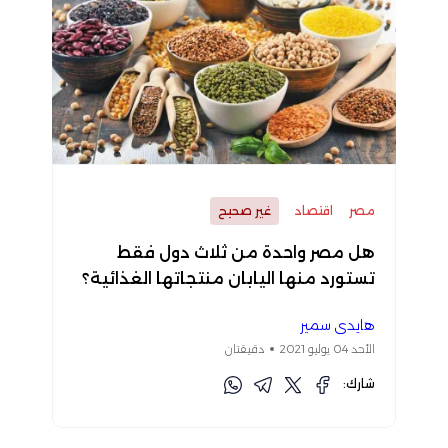
مصر
اقتصاد
غير صحيح
هل مصر واحدة من ثلاث دول فقط
تستورد منها اليابان منتجاتها الغذائية؟
هايدي سمير
الأحد 04 يوليو 2021
دقيقتان
شارك: