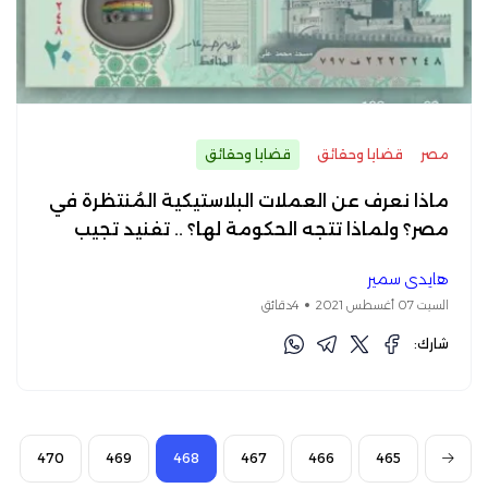
مصر
قضايا وحقائق
قضايا وحقائق
ماذا نعرف عن العملات البلاستيكية المُنتظرة في
مصر؟ ولماذا تتجه الحكومة لها؟ .. تفنيد تجيب
هايدي سمير
السبت 07 أغسطس 2021
4دقائق
شارك:
470
469
468
467
466
465