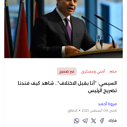
مصر
أمني وعسكري
غير صحيح
السيسي: ”أنا بقبل الاختلاف“.. شاهد كيف فندنا
تصريح الرئيس
مروة أحمد
الاثنين 09 أغسطس 2021
5دقائق
شارك: