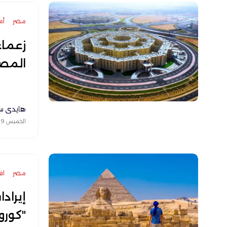
مصر
أم
زعماء
المص
هايدي س
الخميس 09 يوليو 2026
مصر
اق
إيراد
"كورون