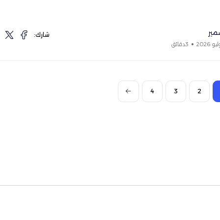
مير
شارك:
3دقائق
4
3
2