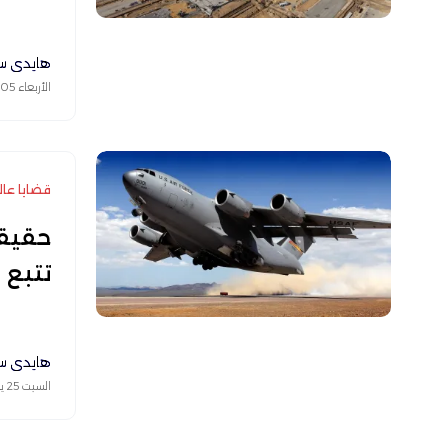
هايدي س
الأربعاء 05 أغسطس 2026
قضايا عال
حقيقة
تتبع الطائر
هايدي س
السبت 25 يوليو 2026