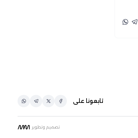
خاص-تفنيد (3)
رزق عبد الكريم (28)
رزق عبد المولى (1)
ريمان بارود (71)
زينب جمال الدين (1)
زينة الماجري (8)
شريف أيمن (1)
شيماء التابعي (5)
شيماء سُليمان (32)
صفاء سايحي (99)
تابعونا على
طارق الشال وأحمد علي (1)
طارق بوغانمي (93)
عبد الرحمن أحمد (12)
تصميم وتطوير
عبد الرحمن عبد العزيز (2)