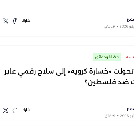
مير
شارك:
9دقائق
اسة
قضايا وحقائق
حوّلت «خسارة كروية» إلى سلاح رقمي عابر
ت ضد فلسطين؟
مير
شارك:
9دقائق