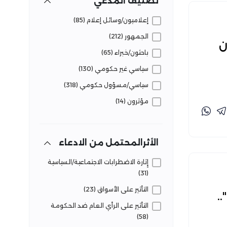
تصنيف المدعي
قضايا وحقائق (37)
إعلاميون/وسائل إعلام (85)
لجوء وهجرة (21)
الجمهور (212)
ن
مرافق وخدمات (18)
باحثون/خبراء (65)
سياسي غير حكومي (130)
سياسي/مسؤول حكومي (318)
مؤثرون (14)
الأثرالمحتمل من الادعاء
إِثارة الاضطرابات الاجتماعية/السياسية
(31)
التأثير على الأسواق (23)
.
التأثير على الرأي العام ضد الحكومة
(58)