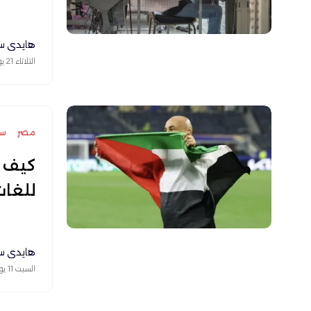
هايدي س
الثلاثاء 21 يوليو 2026
مصر
سي
كيف ت
للغا
هايدي س
السبت 11 يوليو 2026