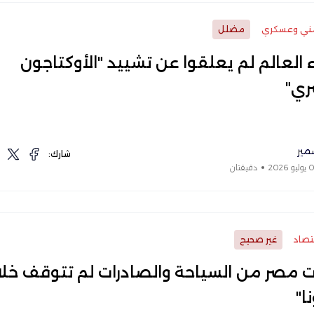
ني وعسكري
مضلل
 العالم لم يعلقوا عن تشييد "الأوكتاجون
ري"
مير
شارك:
دقيقتان
تصاد
غير صحيح
ات مصر من السياحة والصادرات لم تتوقف خلا
ا"