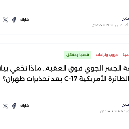
مير
شارك:
5دقائق
مية
حروب ونزاعات
قضايا وحقائق
 الجسر الجوي فوق العقبة.. ماذا تخفي بيان
ة الأمريكية C-17 بعد تحذيرات طهران؟
مير
شارك:
4دقائق