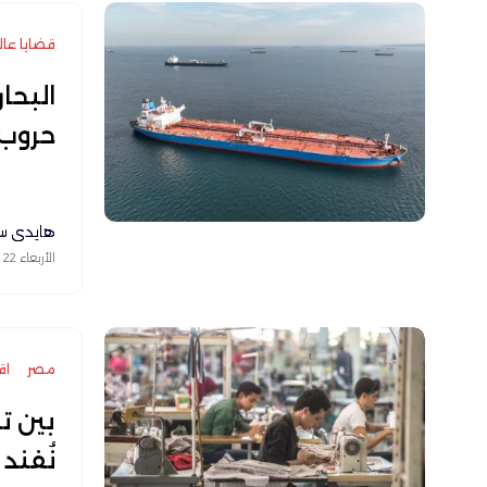
قضايا عال
البحا
حروب 
هايدي س
الأربعاء 22 يوليو 2026
مصر
اق
بين تس
نُفند