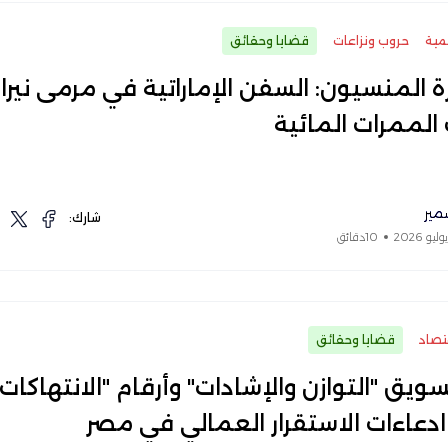
مية
حروب ونزاعات
قضايا وحقائق
رة المنسيون: السفن الإماراتية في مرمى نيرا
الممرات المائية
مير
شارك:
10دقائق
تصاد
قضايا وحقائق
ويق "التوازن والإشادات" وأرقام "الانتهاكات".
 ادعاءات الاستقرار العمالي في مصر