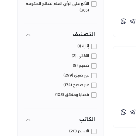
التأثير على الرأي العام لصالح الحكومة
(365)
التأثير على الرأي العام للتحقيق مصالح
خاصة/فئوية/حزبية (5)
التصنيف
التلاعب بالجمهور لحصد مشاهدات
(85)
إثارة (1)
تشوه وعي الجمهور بقضايا الشأن
انتقائي (2)
العام (198)
صحيح (8)
تقويض الثقة في المؤسسات (10)
غير دقيق (299)
غير صحيح (174)
قضايا وحقائق (103)
متضارب (69)
مشكوك فيه (2)
الكاتب
مضلل (203)
آلاء بدر (20)