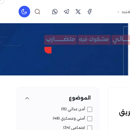
فنيد
الموضوع
أمن غذائي (15)
ريق
أمني وعسكري (48)
اجتماعي (34)