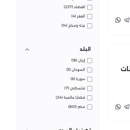
اقتصاد (237)
الفقر (4)
بيئة ومناخ (14)
تعليم (22)
ثقافة وفنون (3)
البلد
حروب ونزاعات (83)
إيران (18)
حوكمة (28)
ات
السودان (5)
دين (6)
سوريا (6)
رياضة (5)
فلسطين (7)
زراعة (32)
قضايا عالمية (24)
سكان (49)
مصر (801)
سياحة وآثار (8)
سياسة (143)
صحة (54)