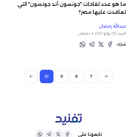
ما هو عدد لقاحات "جونسون أند جونسون" التي
تعاقدت عليها مصر؟
عبدالله رمضان
السبت 03 يوليو 2021
دقيقتان
شارك:
10
9
8
7
تابعونا على