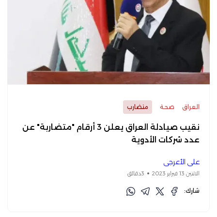
العراق
صحة
متضارب
نقيب صيادلة العراق يعلن 3 أرقام "متضاربة" عن
عدد شركات الأدوية
علي الأعرجي
الاثنين 13 فبراير 2023
3دقائق
شارك: