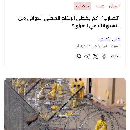
العراق
صحة
متضارب
"تضارب".. كم يغطي الإنتاج المحلي الدوائي من
الاستهلاك في العراق؟
علي الأعرجي
السبت 11 فبراير 2023
دقيقتان
شارك: