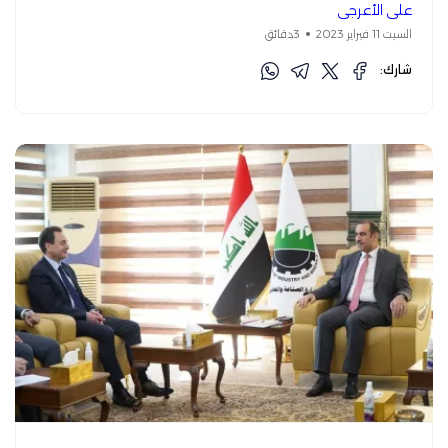
علي الأعرجي
السبت 11 فبراير 2023
3دقائق
شارك: