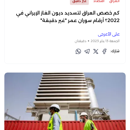
العراق
اقتصاد
غير دقيق
كم خصص العراق لتسديد ديون الغاز الإيراني في
2022؟ أرقام سوران عمر "غير دقيقة"
علي الأعرجي
الجمعة 13 يناير 2023
دقيقتان
شارك: