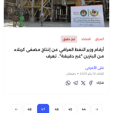
العراق
اقتصاد
غير دقيق
أرقام وزير النفط العراقي عن إنتاج مصفى كربلاء
من البنزين "غير دقيقة".. تعرف
علي الأعرجي
الثلاثاء 10 يناير 2023
دقيقتان
شارك:
48
47
46
45
44