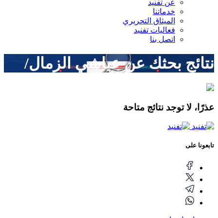
عن تفنيد
خدماتنا
الميثاق التحريري
فعاليات تفنيد
اتصل بنا
نتائج بحثك عن
عياشي الزمال/
عذرًا، لا توجد نتائج متاحة
تابعونا على