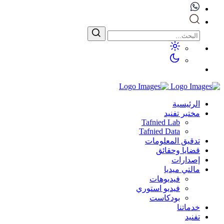
الرئيسية
مختبر تفنيد
Tafnied Lab
Tafnied Data
تدقيق المعلومات
قضايا وحقائق
إصدارات
مالتي ميديا
فيديوهات
فيديو استوري
بودكاست
خدماتنا
تفنيد