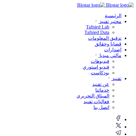
الرئيسية
مختبر تفنيد
Tafnied Lab
Tafnied Data
تدقيق المعلومات
قضايا وحقائق
إصدارات
مالتي ميديا
فيديوهات
فيديو استوري
بودكاست
تفنيد
عن تفنيد
خدماتنا
الميثاق التحريري
فعاليات تفنيد
اتصل بنا