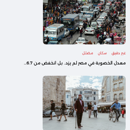
غير دقيق
سكان
مضلل
معدل الخصوبة في مصر لم يزد.. بل انخفض من 6.7...