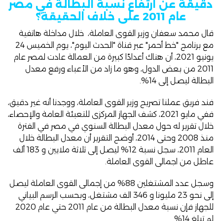
دقيقة عن ارتفاع نسبة البطالة في مصر
عام 2011 على خلاف الحقيقة؟
قال
محمد سعفان
وزير القوى العاملة، خلال مداخلة هاتفية
مع برنامج "خط أحمر" عبر قناة "الحدث اليوم"، يوم الخميس 24
يونيو 2021، أن هناك أعدادًا كبيرة من العمالة عادت لمصر عام
2011 من بعض الدول، وهو ما زاد من الأعباء ورفع معدل
البطالة ليصل إلى 14%.
فند فريق عملنا تصريح
وزير القوى العاملة
، ووجدنا أنه غير دقيق،
ففي مايو 2021، كشف الجهاز المركزى للتعبئة العامة والإحصاء،
خلال
تقرير
له حول معدل البطالة السنوي في مصر في الفترة
منذ 2008 وحتى 2014، أوضح التقرير أن معدل البطالة خلال
العام 2011، سجل نسبة 12% ليصل إلى ثلاثة ملايين و 183 ألف
عاطل من اجمالى القوى العاملة.
وسجل عدد المشتغلين 88% من إجمالى القوى العاملة ليصل
إلى نحو 23 مليونا و 346 الف مشتغل، وبحسب الرسم البياني
للجهاز فإن نسبة معدل البطالة من عام 2011 حتي عام 2020
لم تبلغ 14%.