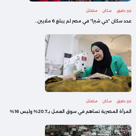
غير دقيق
سكان
مضلل
عدد سكان "حي شبرا" في مصر لم يبلغ 6 ملايين...
غير دقيق
سكان
مضلل
المرأة المصرية تساهم في سوق العمل بـ20.7% وليس 16%