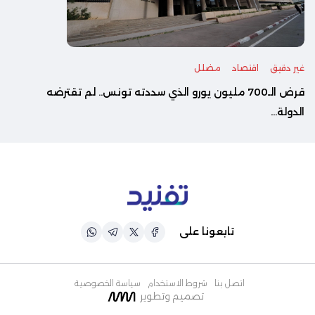
غير دقيق
اقتصاد
مضلل
قرض الـ700 مليون يورو الذي سددته تونس.. لم تقترضه
الدولة...
تابعونا على
اتصل بنا
شروط الاستخدام
سياسة الخصوصية
تصميم وتطوير