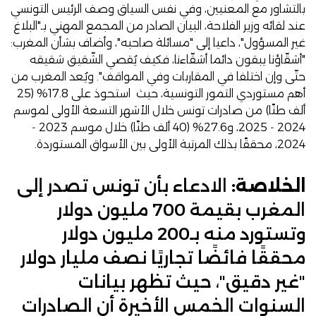
بالتشاور مع المعنيين، وفي نفس السياق
وصف
الرئيس التونسي
عند لقائه وزير الفلاحة، البيان الصادر من المجمع المهني بـ"البلاغ
غير المسؤول"، داعيا إلى "مسائلة صاحبه"، وأضاف بشأن المغرب:
"أشقّاؤنا يبقون دائما أشقّاءنا، فكيف يُقصي الشّقيق شقيقه
حتّى وإن اختلفا في المقاربات وفي المواقف". ويُعد المغرب من
أهم مستوردي التمور التونسية، حيث
استحوذ
على 17.8% (25
ألف طنًا) من صادرات تونس خلال الأشهر التسعة الأولى لموسم
2024 ‑ 2025، و
27.6%
(40 ألف طنًا) خلال موسم 2023 ‑
2024، محققًا بذلك المرتبة الأولى بين الأسواق المستوردة.
الخلاصة:
الادعاء بأن تونس تصدر إلى
المغرب بقيمة 700 مليون دولار
وتستورد منه بـ200 مليون دولار
محققًا فائضًا تجاريًا نصف مليار دولار
"غير دقيق"، حيث تظهر بيانات
السنوات الخمس الأخيرة أن الصادرات