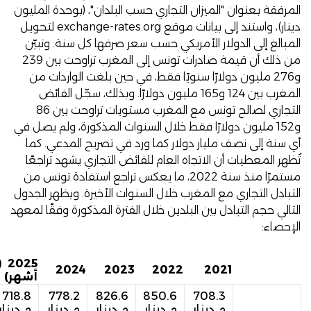
المرفقة بعنوان "الميزان التجاري حسب البلدان"، (بوحدة المليون
دينار)، واستند إلى بيانات موقع
exchange-rates.org
لتحويل
المبالغ إلى الدولار الأمريكي حسب سعر صرفها كل سنة. وتبيّن
من ذلك أن قيمة صادرات تونس إلى المغرب تراوحت بين 239
و276 مليون دولارًا سنويًا فقط، في حين بلغت الواردات من
المغرب بين 124 و165 مليون دولارًا. وبذلك، سجّل الفائض
التجاري لصالح تونس مع المغرب مستويات تراوحت بين 86
و152 مليون دولارًا فقط خلال السنوات المذكورة، ولم يصل في
أي سنة إلى نصف مليار دولار كما ورد في تصريح المدعي. كما
تُظهر المعطيات أن الاتجاه العام للفائض التجاري يشهد تراجعًا
مستمرًا منذ سنة 2022، ما يعكس تراجع استفادة تونس من
التبادل التجاري مع المغرب خلال السنوات الأخيرة. ويظهر الجدول
التالي حجم التبادل بين البلدين خلال الفترة المذكورة وفقًا لمعهد
الإحصاء:
2025
2024
2023
2022
2021
أشهر)
718.8
778.2
826.6
850.6
708.3
م.دينار
م.دينار
م.دينار
م.دينار
م.دينار