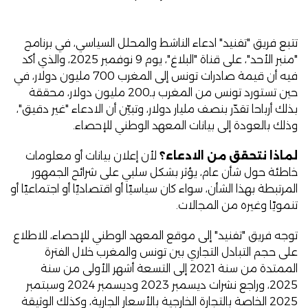
تتبع فريق "تفنيد"
ادعاء
الناشط والمحلل السياسي، في برنامج
"منبر الأحد"، على قناة "البلاغ"، يوم 9 نوفمبر 2025، والذي أكد
فيه أن قيمة صادرات تونس إلى المغرب 700 مليون دولار، في
حين تستورد تونس من المغرب بـ200 مليون دولار، محققة
بذلك أرباحا تقدّر بنصف مليار دولار، وتبيّن أن الادعاء "غير دقيق"،
وذلك بالعودة إلى بيانات المعهد الوطني للإحصاء.
لماذا نتحقق من الادعاء؟
لأن إعلان بيانات أو معلومات
خاطئة حول شأن عام، يؤثر بشكل سلبي على شرائح الجمهور
المرتبطة بهذا الشأن، سواء كان سياسيًا أو اقتصاديًا أو اجتماعيًا أو
تنمويًا وغيره من المجالات.
توجه فريق "تفنيد" إلى موقع المعهد الوطني للإحصاء، للاطلاع
على حجم التبادل التجاري بين تونس والمغرب خلال الفترة
الممتدة من سنة 2021 إلى التسعة أشهر الأولى من سنة
2025، وراجع نشرات
ديسمبر 2023
و
ديسمبر 2024
و
سبتمبر
2025
الخاصة بالتجارة الخارجية بالأسعار الجارية، وكذلك الوثيقة