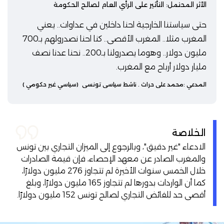
الأثر المحتمل: التأثير على الرأي العام لصالح الحكومة
حتى سياستنا الخارجية احنا داخلين في عداوات.. يعني
المغرب مثلا.. المغرب الأقصى.. كنا احنا نصدرولهم بـ700
مليون دولار.. وهوما يصدرولنا بـ200.. نحنا عدنا نصف
مليار دولار أرباح مع المغرب.
المدعي :
محمد علي حراث
. ناشط سياسي تونسي
(سياسي غير حكومي )
الخلاصة
الادعاء "غير دقيق"، وبالرجوع إلى الميزان التجاري بين تونس
والمغرب الصادر عن معهد الإحصاء، فإن قيمة الصادرات
خلال الخمس سنوات الأخيرة لم تتجاوز 276 مليون دولارًا،
كما أن الواردات بدورها لم تتجاوز 165 مليون دولارًا، وبلغ
أقصى حد للفائض التجاري لصالح تونس 152 مليون دولارًا.