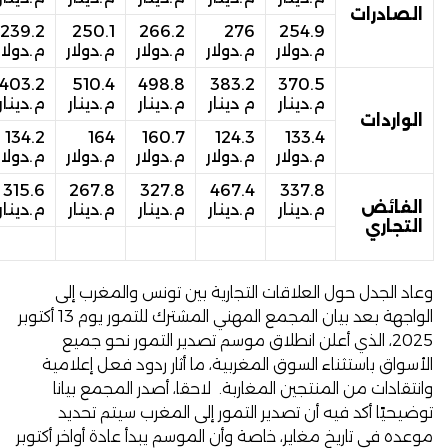
الصادرات
239.2
250.1
266.2
276
254.9
م.دولار
م.دولار
م.دولار
م.دولار
م.دولار
403.2
510.4
498.8
383.2
370.5
م.دينار
م دينار
م.دينار
م.دينار
م.دينار
الواردات
134.2
164
160.7
124.3
133.4
م.دولار
م.دولار
م.دولار
م.دولار
م.دولار
315.6
267.8
327.8
467.4
337.8
الفائض
م.دينار
م.دينار
م.دينار
م.دينار
م.دينار
التجاري
وعاد الجدل حول العلاقات التجارية بين تونس والمغرب إلى
الواجهة بعد
بيان
المجمع المهني المشترك للتمور يوم 13 أكتوبر
2025، الذي أعلن انطلاق موسم تصدير التمور نحو جميع
الأسواق باستثناء السوق المغربية، ما أثار
ردود
فعل إعلامية
وانتقادات من المنتجين المغاربة. لاحقا، أصدر المجمع
بيانا
توضيحيًا أكد فيه أن تصدير التمور إلى المغرب سيتم تحديد
موعده في تاريخ مغاير، خاصة وأن الموسم يبدأ عادة أواخر أكتوبر