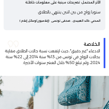
الأثر المحتمل: تصريحات مبنية على معلومات خاطئة
سنويا زواج من بين اثنين ينتهي بالطلاق
المدعي :
خالد العبيدي
. صحفي تونسي
(إعلاميون/وسائل إعلام )
الخلاصة
الادعاء "غير دقيق"، حيث ارتفعت نسبة حالات الطلاق مقارنة
بحالات الزواج في تونس من 13% سنة 2014 إلى 22% سنة
2024، ولم تبلغ 50% خلال العشر سنوات الأخيرة.