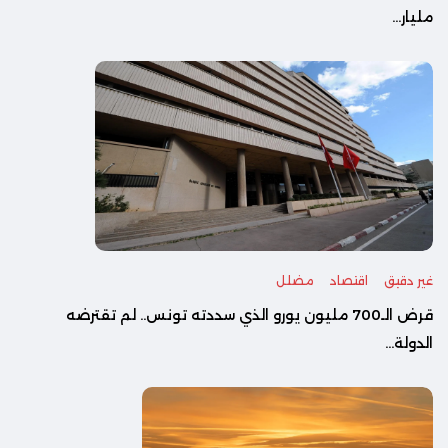
مليار...
غير دقيق
اقتصاد
مضلل
قرض الـ700 مليون يورو الذي سددته تونس.. لم تقترضه
الدولة...