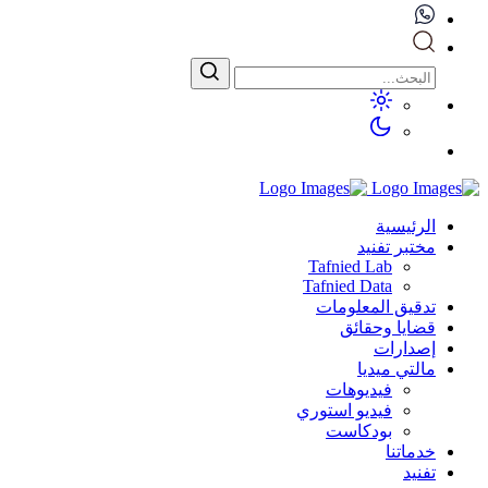
الرئيسية
مختبر تفنيد
Tafnied Lab
Tafnied Data
تدقيق المعلومات
قضايا وحقائق
إصدارات
مالتي ميديا
فيديوهات
فيديو استوري
بودكاست
خدماتنا
تفنيد