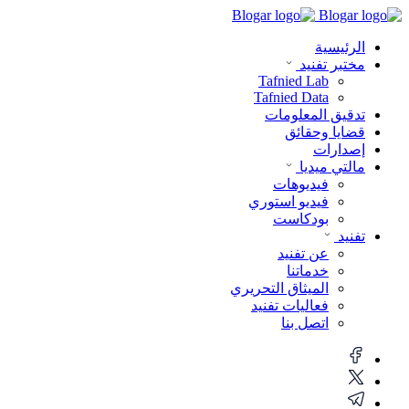
الرئيسية
مختبر تفنيد
Tafnied Lab
Tafnied Data
تدقيق المعلومات
قضايا وحقائق
إصدارات
مالتي ميديا
فيديوهات
فيديو استوري
بودكاست
تفنيد
عن تفنيد
خدماتنا
الميثاق التحريري
فعاليات تفنيد
اتصل بنا