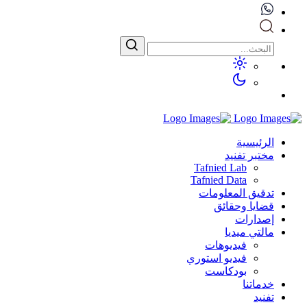
الرئيسية
مختبر تفنيد
Tafnied Lab
Tafnied Data
تدقيق المعلومات
قضايا وحقائق
إصدارات
مالتي ميديا
فيديوهات
فيديو استوري
بودكاست
خدماتنا
تفنيد