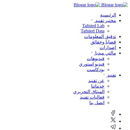
الرئيسية
مختبر تفنيد
Tafnied Lab
Tafnied Data
تدقيق المعلومات
قضايا وحقائق
إصدارات
مالتي ميديا
فيديوهات
فيديو استوري
بودكاست
تفنيد
عن تفنيد
خدماتنا
الميثاق التحريري
فعاليات تفنيد
اتصل بنا