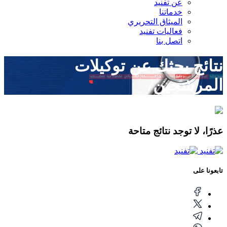
عن تفنيد
خدماتنا
الميثاق التحريري
فعاليات تفنيد
اتصل بنا
نتائج بحثك عن
توكيلات
المرشحين/
عذرًا، لا توجد نتائج متاحة
تابعونا على