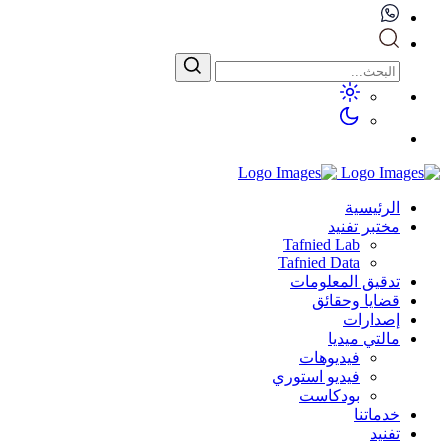
الرئيسية
مختبر تفنيد
Tafnied Lab
Tafnied Data
تدقيق المعلومات
قضايا وحقائق
إصدارات
مالتي ميديا
فيديوهات
فيديو استوري
بودكاست
خدماتنا
تفنيد