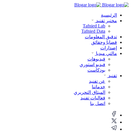
الرئيسية
مختبر تفنيد
Tafnied Lab
Tafnied Data
تدقيق المعلومات
قضايا وحقائق
إصدارات
مالتي ميديا
فيديوهات
فيديو استوري
بودكاست
تفنيد
عن تفنيد
خدماتنا
الميثاق التحريري
فعاليات تفنيد
اتصل بنا