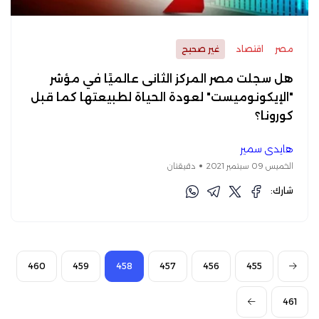
مصر
اقتصاد
غير صحيح
هل سجلت مصر المركز الثانى عالميًا في مؤشر
"الإيكونوميست" لعودة الحياة لطبيعتها كما قبل
كورونا؟
هايدي سمير
الخميس 09 سبتمبر 2021
دقيقتان
شارك:
460
459
458
457
456
455
461