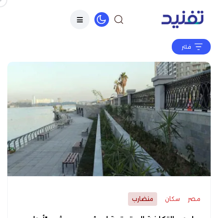
فلتر
مصر
سكان
متضارب