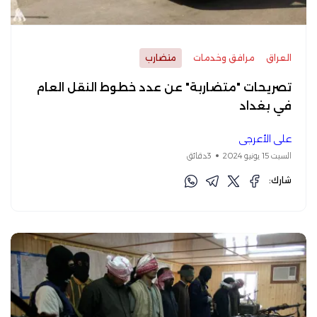
العراق
مرافق وخدمات
متضارب
تصريحات "متضاربة" عن عدد خطوط النقل العام
في بغداد
علي الأعرجي
السبت 15 يونيو 2024
3دقائق
شارك: