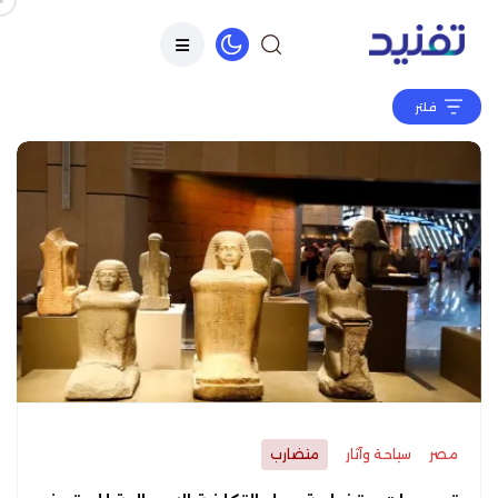
فلتر
مصر
سياحة وآثار
متضارب