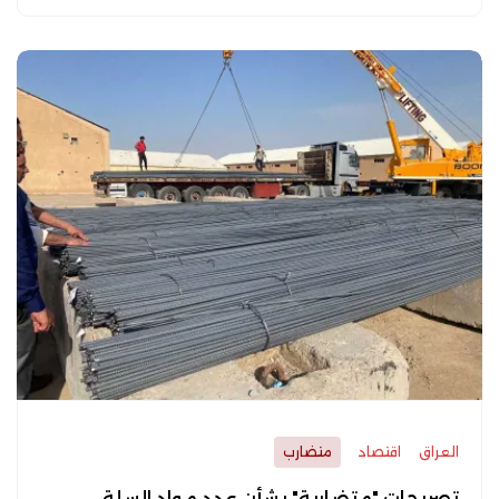
العراق
اقتصاد
متضارب
تصريحات "متضاربة" بشأن عدد مواد السلة