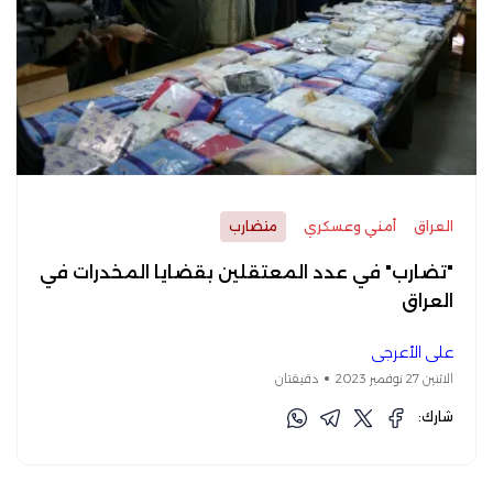
العراق
أمني وعسكري
متضارب
"تضارب" في عدد المعتقلين بقضايا المخدرات في
العراق
علي الأعرجي
الاثنين 27 نوفمبر 2023
دقيقتان
شارك: