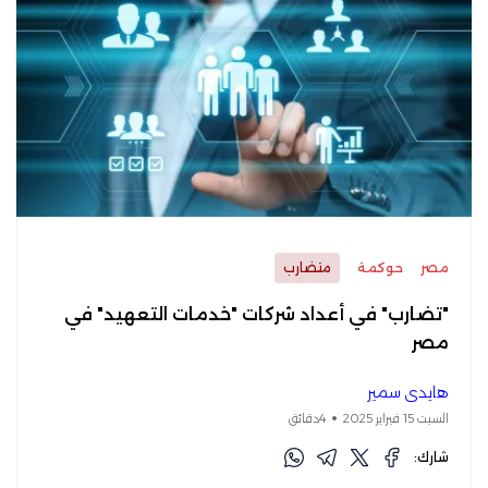
مصر
حوكمة
متضارب
"تضارب" في أعداد شركات "خدمات التعهيد" في
مصر
هايدي سمير
السبت 15 فبراير 2025
4دقائق
شارك: