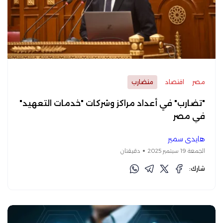
مصر
اقتصاد
متضارب
"تضارب" في أعداد مراكز وشركات "خدمات التعهيد"
في مصر
هايدي سمير
الجمعة 19 سبتمبر 2025
دقيقتان
شارك: