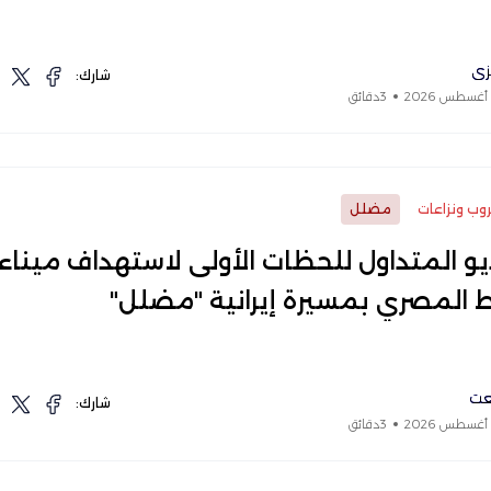
زي
شارك:
3دقائق
وب ونزاعات
مضلل
يو المتداول للحظات الأولى لاستهداف ميناء
 المصري بمسيرة إيرانية "مضلل"
عت
شارك:
3دقائق