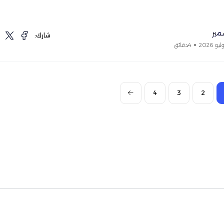
مير
شارك:
4دقائق
4
3
2