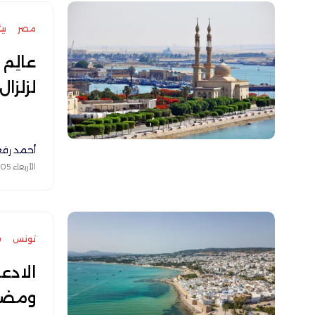
مصر
بي
عالِم
لزلزال آ
أحمد رف
الأربعاء 05 أغسطس 2026
تونس
س
ومضل