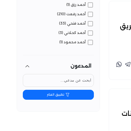
أحمد رزق (1)
مشكوك فيه (23)
أحمد رفعت (210)
مضلل (868)
أحمد فتحي (33)
ريق
أحمد كحلاني (3)
أحمد محمود (1)
أسماء محمد (76)
أمان الله زمال (83)
المدعون
البراء المعاني (3)
بارلا علي (4)
تفنيد (8)
تطبيق الفلتر
تقوى نفزي (45)
جواهر بنصير (11)
ات
حسام الوكيل (14)
حماس سليم (4)