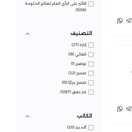
التأثير على الرأي العام لصالح الحكومة
(1056)
التأثير على الرأي العام للتحقيق مصالح
خاصة/فئوية/حزبية (125)
التصنيف
التلاعب بالجمهور لحصد مشاهدات
(253)
إثارة (27)
تشوه وعي الجمهور بقضايا الشأن
انتقائي (18)
العام (1078)
توضيح (1)
تصريحات مبنية على معلومات خاطئة
صحيح (22)
(40)
صحيح جزئيًا (15)
تقويض الثقة في المؤسسات (51)
غير دقيق (1287)
غير صحيح (546)
فعاليات تفنيد (16)
الكاتب
قضايا وحقائق (261)
آلاء بدر (20)
متضارب (267)