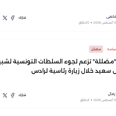
غانمي
شارك:
10دقائق
ياسة
مضلل
مضللة" تزعم لجوء السلطات التونسية لشبي
سعيد خلال زيارة رئاسية لرادس
 زمال
شارك:
3دقائق