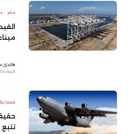
مصر
حر
الفيد
ميناء
هايدي س
الأربعاء 05 أغسطس 2026
قضايا عال
حقيقة
تتبع الطائر