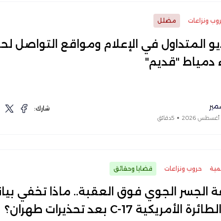
وب ونزاعات
مضلل
يو المتداول في الإعلام ومواقع التواصل لح
 دمياط "قديم"
مير
شارك:
5دقائق
مية
حروب ونزاعات
قضايا وحقائق
 الجسر الجوي فوق العقبة.. ماذا تخفي بيان
ة الأمريكية C-17 بعد تحذيرات طهران؟