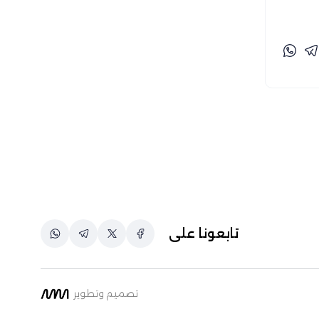
خاص-تفنيد (3)
رزق عبد الكريم (28)
رزق عبد المولى (1)
ريمان بارود (71)
زينب جمال الدين (1)
زينة الماجري (8)
شريف أيمن (1)
شيماء التابعي (5)
شيماء سُليمان (32)
صفاء سايحي (99)
تابعونا على
طارق الشال وأحمد علي (1)
طارق بوغانمي (93)
عبد الرحمن أحمد (12)
تصميم وتطوير
عبد الرحمن عبد العزيز (2)