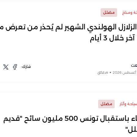
ئة ومناخ
مضلل
 الزلازل الهولندي الشهير لم يُحذر من تعرض 
خر خلال 3 أيام
عت
شارك:
4دقائق
ياحة وآثار
مضلل
الادعاء باستقبال تونس 500 مليون سائح "قديم
ل"