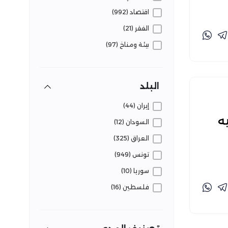
اقتصاد (992)
الفقر (21)
بيئة ومناخ (97)
تعليم (95)
ثقافة وفنون (11)
البلد
حروب ونزاعات (153)
إيران (44)
حوكمة (109)
ه
السودان (12)
دين (21)
العراق (325)
رياضة (41)
تونس (949)
زراعة (106)
سوريا (10)
سكان (222)
فلسطين (16)
سياحة وآثار (52)
قضايا عالمية (55)
سياسة (603)
مصر (1954)
صحة (174)