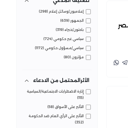
تصنيف المدعي
فاعليات تفنيد (16)
إعلاميون/وسائل إعلام (298)
قضايا وحقائق (94)
الجمهور (639)
مصر
لجوء وهجرة (80)
باحثون/خبراء (319)
مرافق وخدمات (130)
سياسي غير حكومي (724)
سياسي/مسؤول حكومي (1172)
مؤثرون (80)
الأثرالمحتمل من الادعاء
إِثارة الاضطرابات الاجتماعية/السياسية
(115)
التأثير على الأسواق (58)
التأثير على الرأي العام ضد الحكومة
(352)