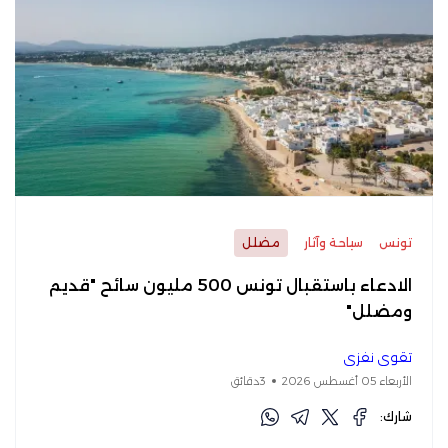
تونس
سياحة وآثار
مضلل
الادعاء باستقبال تونس 500 مليون سائح "قديم
ومضلل"
تقوى نفزي
الأربعاء 05 أغسطس 2026
3دقائق
شارك: