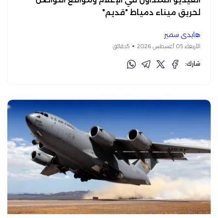
لحريق ميناء دمياط "قديم"
هايدي سمير
الأربعاء 05 أغسطس 2026
5دقائق
شارك: