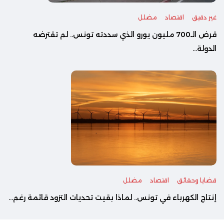
غير دقيق
اقتصاد
مضلل
قرض الـ700 مليون يورو الذي سددته تونس.. لم تقترضه
الدولة...
قضايا وحقائق
اقتصاد
مضلل
إنتاج الكهرباء في تونس.. لماذا بقيت تحديات التزود قائمة رغم...