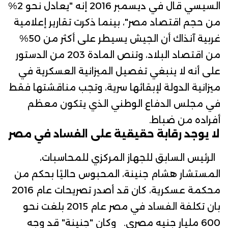
السيسي
قال في ديسمبر 2016 إنه "يعادل نحو 2%
من حجم اقتصاد مصر"، بينما ذكرت تقارير إعلامية
غربية آنذاك أن الجيش يسيطر على أكثر من 50%
من اقتصاد البلاد، وتنص المادة 203 من الدستور
على أنه لا ينبغي تفصيل الميزانية العسكرية في
ميزانية الدولة لإبقائها سرية، وتجب مناقشتها فقط
في مجلس الدفاع الوطني الذي يتكون معظم
أفراده من ضباط.
لا يوجد رقابة حقيقية على الفساد في مصر
الرئيس السابق للجهاز المركزي للمحاسبات،
المستشار هشام جنينة
، المحبوس حاليًا بحكم من
محكمة عسكرية، كان قد أصدر تصريحات عام 2016
بان تكلفة الفساد في مصر عام 2015 بلغت نحو
600 مليار جنيه مصري. وكان "جنينة" قد وجه