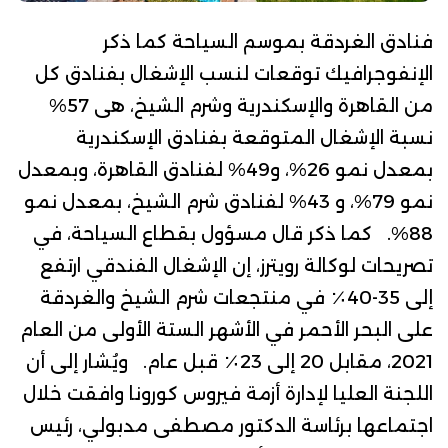
فنادق الغردقة بموسم السياحة كما ذكر
الإنفوجرافيك توقعات لنسب الإشغال بفنادق كل
من القاهرة والإسكندرية وشرم الشيخ، هى 57%
نسبة الإشغال المتوقعة بفنادق الإسكندرية
بمعدل نمو 26%، و49% لفنادق القاهرة، وبمعدل
نمو 79%، و 43% لفنادق شرم الشيخ، بمعدل نمو
88%. كما ذكر قال
مسؤول بقطاع السياحة
، في
تصريحات لوكالة رويترز، إن الإشغال الفندقي ارتفع
إلى 35-40٪ في منتجعات شرم الشيخ والغردقة
على البحر الأحمر في الأشهر الستة الأولى من العام
2021، مقابل 20 إلى 23٪ قبل عام. ويُشار إلى أن
اللجنة العليا لإدارة أزمة فيروس كورونا
وافقت خلال
اجتماعها برئاسة الدكتور مصطفى مدبولي، رئيس