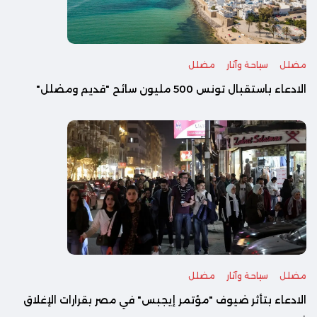
مضلل
سياحة وآثار
مضلل
الادعاء باستقبال تونس 500 مليون سائح "قديم ومضلل"
مضلل
سياحة وآثار
مضلل
الادعاء بتأثر ضيوف "مؤتمر إيجبس" في مصر بقرارات الإغلاق