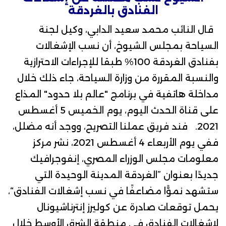
الفنادق بالغردقة
قال
النائب محمد سعيد الدابي
، وكيل لجنة
السياحة بمجلس الشيوخ، أن نسب الإشغالات
بفنادق الغردقة 100% طبقا للإجراءات الاحترازية
والنسبة المقررة من وزارة السياحة، جاء ذلك خلال
مداخلة هاتفية في برنامج "عالم بلا حدود" المذاع
على قناة الحدث اليوم، يوم الخميس 5 أغسطس
2021. فند فريق عملنا التصريح، ووجد أنه مضلل،
ففي يوم الأربعاء 4 أغسطس 2021، نشر
مركز
معلومات مجلس الوزراء المصري
، إنفوجرافيك
جديدًا بعنوان ”الغردقة المدينة الوحيدة التي
ستشهد نموًّا مضاعفًا في نسب إشغالات الفنادق“،
يحمل توقعات صادرة عن كوليرز إنترناشيونال
لإشغالات الفنادق في منطقة الشرق الأوسط خلال