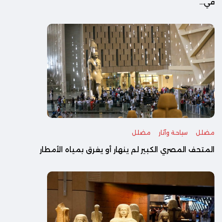
في...
مضلل
سياحة وآثار
مضلل
المتحف المصري الكبير لم ينهار أو يغرق بمياه الأمطار