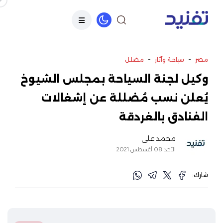
-
-
مصر
سياحة وآثار
مضلل
وكيل لجنة السياحة بمجلس الشيوخ
يُعلن نسب مُضللة عن إشغالات
الفنادق بالغردقة
محمد علي
الأحد 08 أغسطس 2021
شارك: