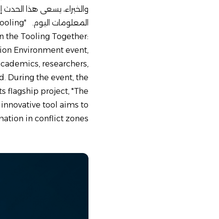
والخبراء، يسعى هذا الحدث إل
المعلوما
in the Tooling Together:
ion Environment event,
academics, researchers,
. During the event, the
ts flagship project, "The
 innovative tool aims to
ation in conflict zones.