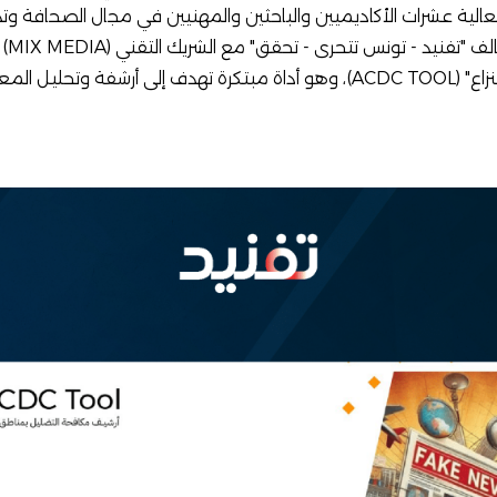
A، جمعت الفعالية عشرات الأكاديميين والباحثين والمهنيين في مجال الصحاف
لف "
تفنيد
-
تونس تتحرى
-
تحقق
" مع الشريك التقني (
MIX MEDIA
) 
مكافحة التضليل بمناطق النزاع" (ACDC TOOL)، وهو أداة مبتكرة تهدف إلى أرشف