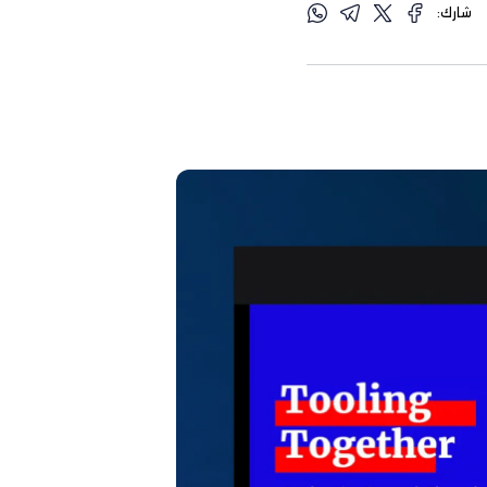
شارك: