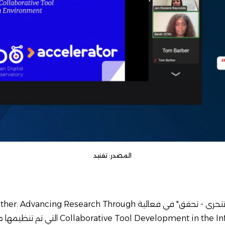
المصدر: تفنيد
شارك تحالف "تفنيد - تونس تتحرى - تحقق" في فعالية ng Research Through
Collaborative Tool Development  التي تم تنظيمها من قبل