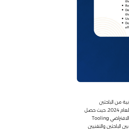
ابية من الباحثين
والمتخصصين. وجدير بالذكر أن المشروع نافس في مسابقة الشبكة العربية لمدققي المعلومات لعام 2024، حيث حصل
على تنويه خاص من لجنة التحكيم وشهادات تقدير تُبرز تميزه التقني والفكري. يُشار إلى أن الفعالية الافتراضي Tooling
بين الباحثين والتقنيين