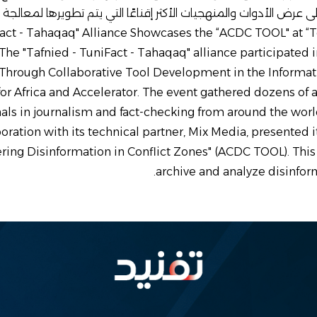
ى عرض الأدوات والمنهجيات الأكثر إقناعًا التي يتم تطويرها لمعالجة 
ت اليوم. " - Tahaqaq" Alliance Showcases the “ACDC TOOL" at “Tooling
The "Tafnied - TuniFact - Tahaqaq" alliance participated 
Through Collaborative Tool Development in the Informat
or Africa and Accelerator. The event gathered dozens of 
als in journalism and fact-checking from around the world
boration with its technical partner, Mix Media, presented i
ring Disinformation in Conflict Zones" (ACDC TOOL). This
archive and analyze disinform