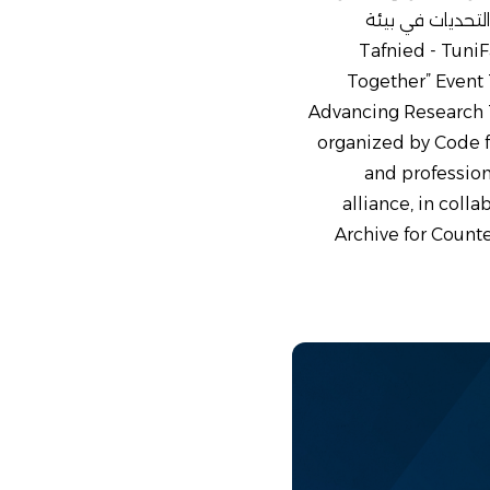
التحديات في بيئة
Tafnied - TuniFact
Together” Event 
Advancing Research 
organized by Code f
and profession
alliance, in colla
Archive for Counte