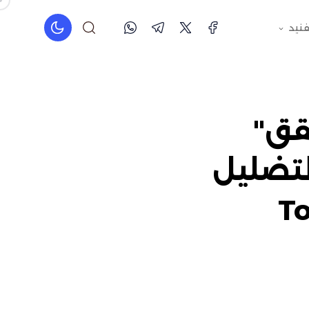
فنيد
قق"
لتضليل
ة Tooling