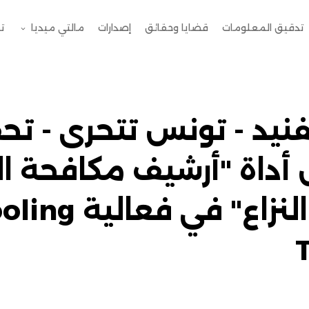
تدقيق المعلومات
قضايا وحقائق
إصدارات
مالتي ميديا
ت
فنيد - تونس تتحرى - تح
داة "أرشيف مكافحة ا
بمناطق النزاع" في فعالي