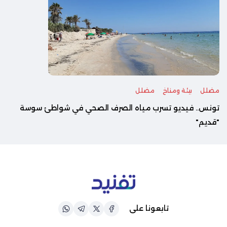
مضلل
بيئة ومناخ
مضلل
تونس.. فيديو تسرب مياه الصرف الصحي في شواطئ سوسة
"قديم"
تابعونا على