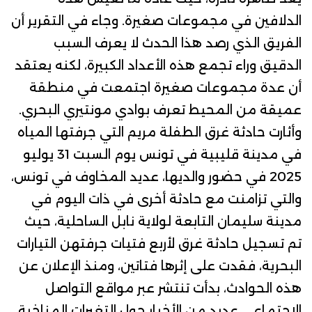
الدلافين في مجموعات صغيرة.
وجاء في التقرير أن
الفريق الذي رصد هذا الحدث لا يعرف السبب
الدقيق وراء تجمع هذه الأعداد الكبيرة، لكنه يعتقد
أن عدة مجموعات صغيرة اجتمعت في منطقة
عميقة من المحيط تعرف بوادي مونتيري البحري.
وأثارت
حادثة غرق الطفلة مريم
التي جرفتها المياه
في مدينة قليبية في تونس يوم السبت 31 يوليو
2025 في حضور والديها، عديد المخاوف في تونس،
والتي تزامنت مع
حادثة
أخرى في ذات اليوم في
مدينة سليمان التابعة لولاية نابل الساحلية، حيث
تم
تسجيل حادثة غرق لأربع فتيات جرفتهن التيارات
البحرية، فقدت على إثرها فتاتين
، ومنذ الإعلان عن
هذه الحوادث، بدأت تنتشر عبر مواقع التواصل
الاجتماعي عديد من الأخبار حول التغيرات المناخية