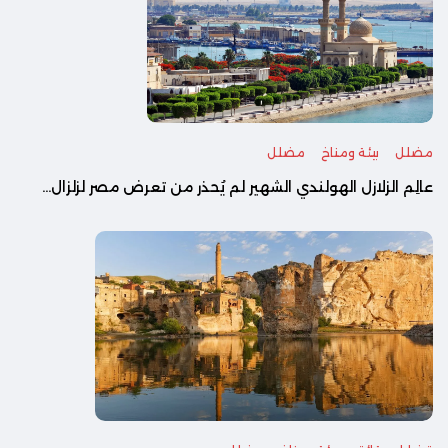
مضلل
بيئة ومناخ
مضلل
عالِم الزلازل الهولندي الشهير لم يُحذر من تعرض مصر لزلزال...