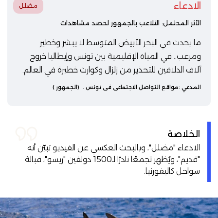
الادعاء
مضلل
الأثر المحتمل: التلاعب بالجمهور لحصد مشاهدات
ما يحدث في البحر الأبيض المتوسط لا يبشر وخطير
ومرعب.. في المياه الإقليمية بين تونس وإيطاليا خروج
آلاف الدلافين للتحذير من زلزال وكوارث خطيرة في العالم.
المدعي :
مواقع التواصل الاجتماعي في تونس
.
(الجمهور )
الخلاصة
الادعاء "مضلل"، وبالبحث العكسي عن الفيديو تبيّن أنه
"قديم"، ويُظهر تجمعًا نادرًا لـ1500 دولفين "ريسو"، قبالة
سواحل كاليفورنيا.