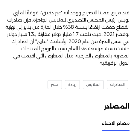
فند فريق عملنا التصريح ووجد أنه "غير دقيق"، فوفقًا
لماري
لويس، رئيس المجلس التصديري للملابس الجاهزة
، فإن
صادرات
القطاع حققت ارتفاعًا بنسبة 38% خلال الفترة من يناير إلى نهاية
نوفمبر 2021، حيث بلغت 1.7 مليار دولار مقارنة بـ1.3 مليار دولار
في نفس الفترة من عام 2020. وأضافت "ماري" أن الصادرات
حققت نسبة مرتفعة هذا العام بسبب الترويج للمنتجات
المصرية بالمعارض الخارجية، مثل المعارض التي أقيمت في
الدول الإفريقية.
الصادرات
الملابس
زيادة
مصر
المصادر
مصادر الادعاء