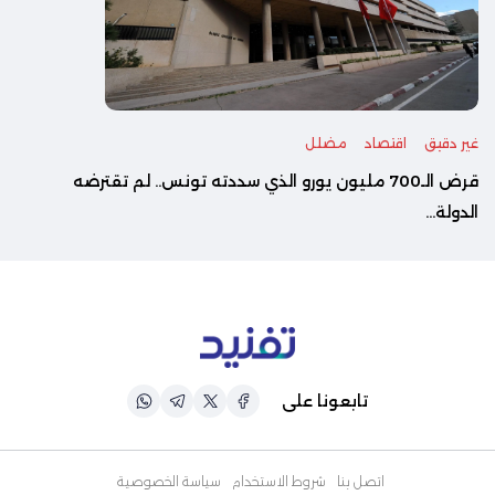
غير دقيق
اقتصاد
مضلل
قرض الـ700 مليون يورو الذي سددته تونس.. لم تقترضه
الدولة...
تابعونا على
اتصل بنا
شروط الاستخدام
سياسة الخصوصية