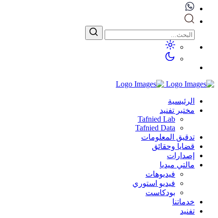
الرئيسية
مختبر تفنيد
Tafnied Lab
Tafnied Data
تدقيق المعلومات
قضايا وحقائق
إصدارات
مالتي ميديا
فيديوهات
فيديو استوري
بودكاست
خدماتنا
تفنيد