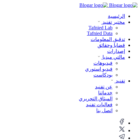
الرئيسية
مختبر تفنيد
Tafnied Lab
Tafnied Data
تدقيق المعلومات
قضايا وحقائق
إصدارات
مالتي ميديا
فيديوهات
فيديو استوري
بودكاست
تفنيد
عن تفنيد
خدماتنا
الميثاق التحريري
فعاليات تفنيد
اتصل بنا