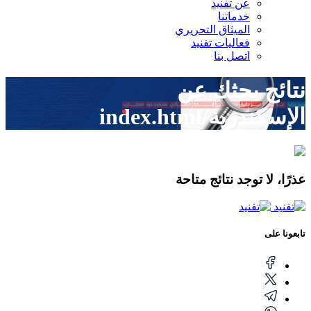
عن تفنيد
خدماتنا
الميثاق التحريري
فعاليات تفنيد
اتصل بنا
نتائج بحثك عن
الإسكندرية/index.html
عذرًا، لا توجد نتائج متاحة
تابعونا على