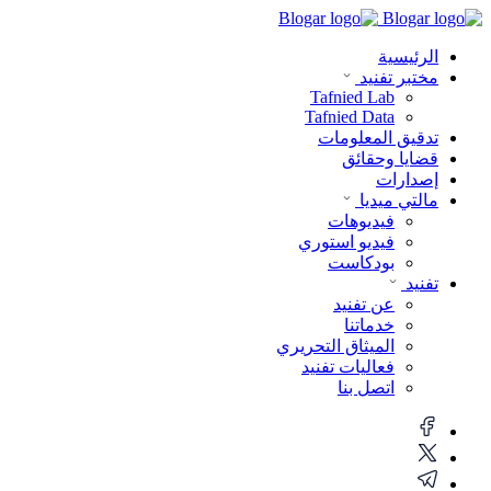
الرئيسية
مختبر تفنيد
Tafnied Lab
Tafnied Data
تدقيق المعلومات
قضايا وحقائق
إصدارات
مالتي ميديا
فيديوهات
فيديو استوري
بودكاست
تفنيد
عن تفنيد
خدماتنا
الميثاق التحريري
فعاليات تفنيد
اتصل بنا