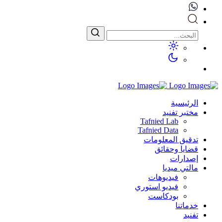
الرئيسية
مختبر تفنيد
Tafnied Lab
Tafnied Data
تدقيق المعلومات
قضايا وحقائق
إصدارات
مالتي ميديا
فيديوهات
فيديو استوري
بودكاست
خدماتنا
تفنيد