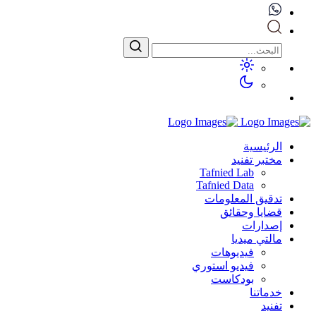
الرئيسية
مختبر تفنيد
Tafnied Lab
Tafnied Data
تدقيق المعلومات
قضايا وحقائق
إصدارات
مالتي ميديا
فيديوهات
فيديو استوري
بودكاست
خدماتنا
تفنيد