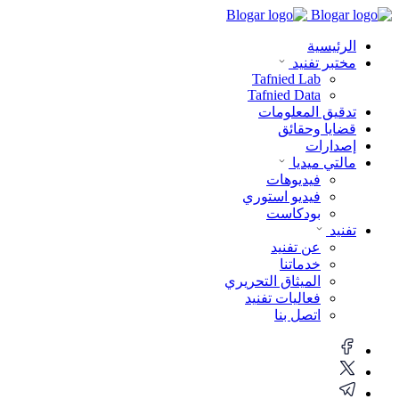
الرئيسية
مختبر تفنيد
Tafnied Lab
Tafnied Data
تدقيق المعلومات
قضايا وحقائق
إصدارات
مالتي ميديا
فيديوهات
فيديو استوري
بودكاست
تفنيد
عن تفنيد
خدماتنا
الميثاق التحريري
فعاليات تفنيد
اتصل بنا