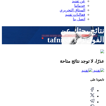
عن تفنيد
خدماتنا
الميثاق التحريري
فعاليات تفنيد
اتصل بنا
نتائج بحثك عن
الفول/tafnied_lab
عذرًا، لا توجد نتائج متاحة
تابعونا على