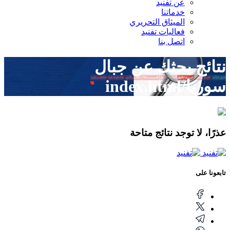
عن تفنيد
خدماتنا
الميثاق التحريري
فعاليات تفنيد
اتصل بنا
نتائج بحثك عن
جبال
سوريا/index.html
عذرًا، لا توجد نتائج متاحة
تابعونا على