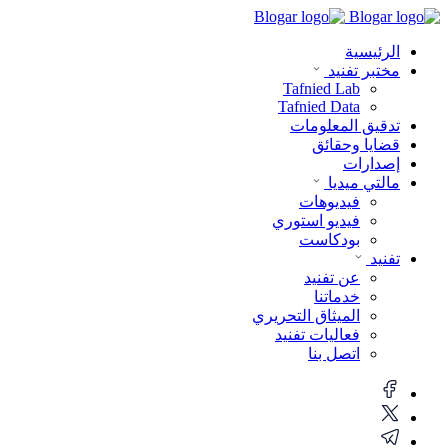
الرئيسية
مختبر تفنيد
Tafnied Lab
Tafnied Data
تدقيق المعلومات
قضايا وحقائق
إصدارات
مالتي ميديا
فيديوهات
فيديو استوري
بودكاست
تفنيد
عن تفنيد
خدماتنا
الميثاق التحريري
فعاليات تفنيد
اتصل بنا