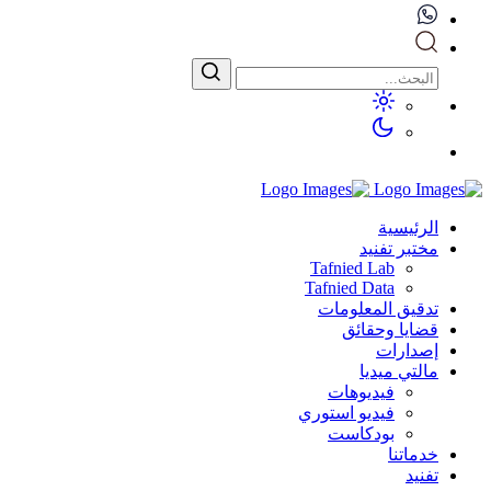
الرئيسية
مختبر تفنيد
Tafnied Lab
Tafnied Data
تدقيق المعلومات
قضايا وحقائق
إصدارات
مالتي ميديا
فيديوهات
فيديو استوري
بودكاست
خدماتنا
تفنيد