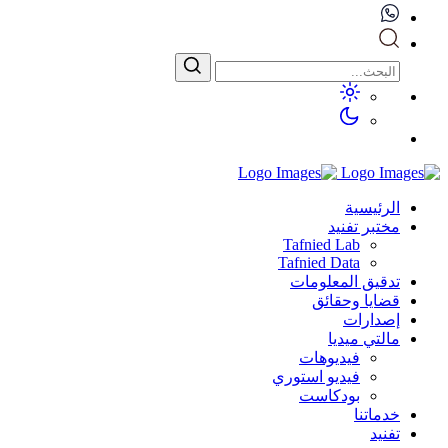
الرئيسية
مختبر تفنيد
Tafnied Lab
Tafnied Data
تدقيق المعلومات
قضايا وحقائق
إصدارات
مالتي ميديا
فيديوهات
فيديو استوري
بودكاست
خدماتنا
تفنيد