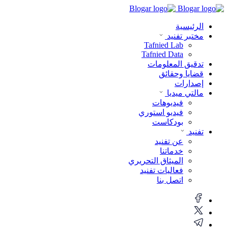
الرئيسية
مختبر تفنيد
Tafnied Lab
Tafnied Data
تدقيق المعلومات
قضايا وحقائق
إصدارات
مالتي ميديا
فيديوهات
فيديو استوري
بودكاست
تفنيد
عن تفنيد
خدماتنا
الميثاق التحريري
فعاليات تفنيد
اتصل بنا