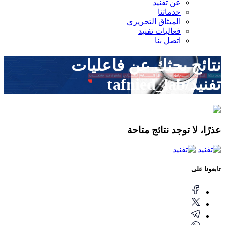
عن تفنيد
خدماتنا
الميثاق التحريري
فعاليات تفنيد
اتصل بنا
نتائج بحثك عن
فاعليات
تفنيد/tafnied_lab
عذرًا، لا توجد نتائج متاحة
تابعونا على