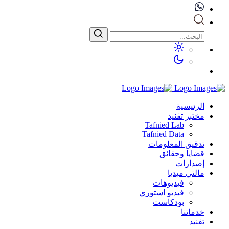
الرئيسية
مختبر تفنيد
Tafnied Lab
Tafnied Data
تدقيق المعلومات
قضايا وحقائق
إصدارات
مالتي ميديا
فيديوهات
فيديو استوري
بودكاست
خدماتنا
تفنيد