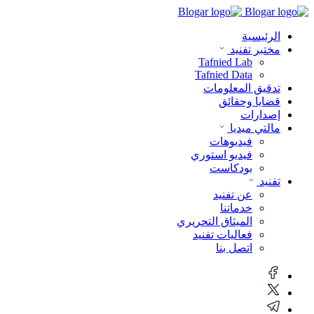
الرئيسية
مختبر تفنيد
Tafnied Lab
Tafnied Data
تدقيق المعلومات
قضايا وحقائق
إصدارات
مالتي ميديا
فيديوهات
فيديو استوري
بودكاست
تفنيد
عن تفنيد
خدماتنا
الميثاق التحريري
فعاليات تفنيد
اتصل بنا