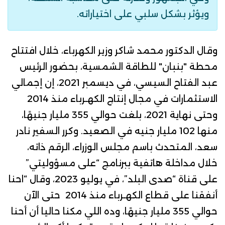
ويؤثر بشكل سلبي على اختياراته.
وقال الدكتور محمد شاكر وزير الكهرباء، خلال
افتتاح
محطة "بنبان" للطاقة الشمسية، بحضور
الرئيس
عبد الفتاح السيسي
، في ديسمبر 2021، إن إجمالي
الاستثمارات في مجال إنتاج الكهـرباء منذ 2014
وحتى نهاية 2021، بلغت حوالي 355 مليار جنيهًا،
منها 102 مليار جنيه في الصعيد.
وكرر
السفير نادر
سعد، المتحدث باسم مجلس الوزراء،
الرقم ذاته،
خلال
مداخلة
هاتفية ببرنامج “على مسؤوليتي”
على قناة “صدى البلد”، في يوليو 2023، وقال “احنا
أنفقنا على قطاع الكهـرباء منذ 2014 حتى الآن
حوالي 355 مليار جنيهًا، وده اللي مكنا حاليا أن أحنا