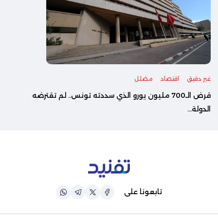
غير دقيق
اقتصاد
مضلل
قرض الـ700 مليون يورو الذي سددته تونس.. لم تقترضه
الدولة...
تابعونا على