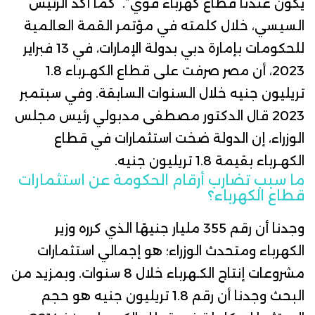
يكون عندنا قطاع كهرباء قوي”.
كما أكد
الرئيس
السيسي، خلال
كلمته
في مؤتمر القمة العالمية
للحكومات بإمارة دبي بدولة الإمارات، في 13 فبراير
2023، أن مصر صرفت على قطاع الكهـرباء 1.8
تريليون جنيه خلال السنوات السابقة.
وفي سبتمبر
2023
قال
الدكتور مصطفى مدبولي رئيس مجلس
الوزراء، إن الدولة ضخت استثمارات في قطاع
الكهـرباء بقيمة 1.8 تريليون جنيه.
ما سبب تضارب أرقام الحكومة عن استثمارات
قطاع الكهرباء؟
وجدنا
أن رقم 355 مليار جنيهًا الذي
كرره
وزير
الكهرباء
ومتحدث
الوزراء؛ هو إجمالي استثمارات
مشروعات إنتاج الكـهرباء خلال 8 سنوات.
وبمزيد من
البحث وجدنا أن رقم 1.8 تريليون جنيه هو حجم