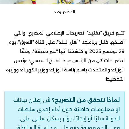
المصدر: رصد
تتبع فريق "تفنيد"، تصريحات الإعلامي المصري، والتي
أطلقها خلال برنامجه "
أهل البلد
"، على قناة "الشرق"، يوم
29 نوفمبر 2023، واكتشفنا أنها "غير دقيقة"، وفقًا
لتصريحات كل من الرئيس عبد الفتاح السيسي؛ ورئيس
الوزراء؛ والمتحدث باسم رئاسة الوزراء؛ ووزير الكهرباء؛ ووزيرة
التخطيط.
لماذا نتحقق من التصريح؟
لأن إعلان بيانات
أو معلومات خاطئة حول أداء إحدى سلطات
الدولة سلبًا أو إيجابًا، يؤثر بشكل سلبي على
وعي الجمهور وقدرته على محاسبة السلطة،