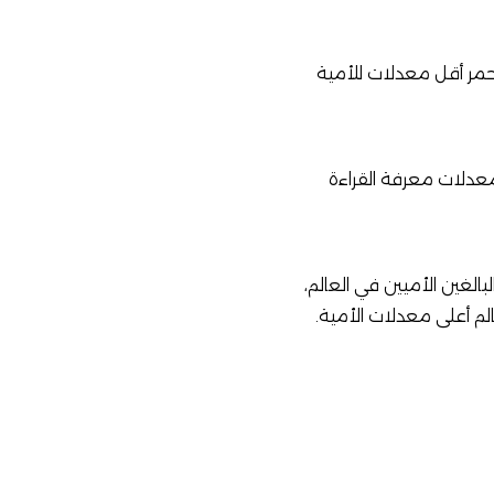
 سجلت محافظة البحر الأحمر أقل معدلات للأمية
كثر) على مستوى العالم بلغ 13.7%، فيما بلغت معدلات معرفة القراءة
لغين الأميين في العالم،