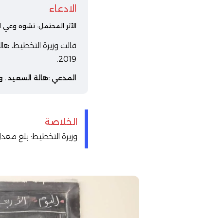
الادعاء
الأثر المحتمل: تشوه وعي ا
2019.
المدعي :
هالة السعيد
. و
الخلاصة
وزيرة التخطيط: بلغ معدل البطالة 9.6٪ عام 2019/2020، بينما بلغت نس