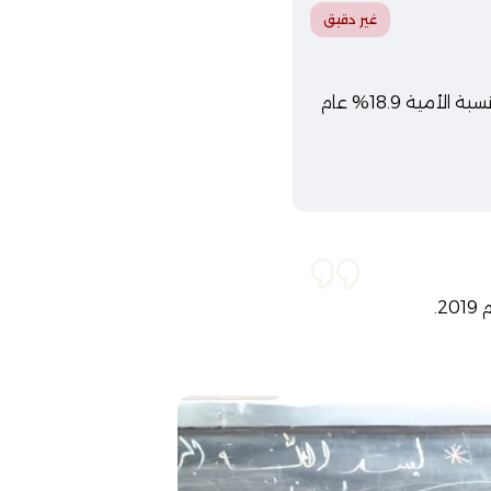
غير دقيق
قالت وزيرة التخطيط، هالة السعيد، أن معدل البطالة بلغ 9.6٪ عام 2019/2020، بينما بلغت نسبة الأمية 18.9% عام