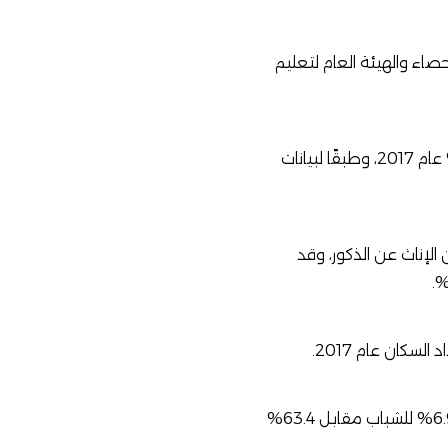
حصاء
والهيئة العام لتعليم
يُشار إلى أن معدل الأمية انخفض من 39.4% عام 1996 إلى 29.7% عام 2006، ثم بلغت 25.8% عام 2017، وطبقًا لبيانات
25.8% في تعداد 2017، وترتفع الأمية بين الإناث عن الذكور، وقد
وانخفضت معدلات الأمية بين الشباب (15-24 سنة) مقارنة بكبار السن (60 سنة فأكثر)، حيث بلغ 6.9% للشباب مقابل 63.4%