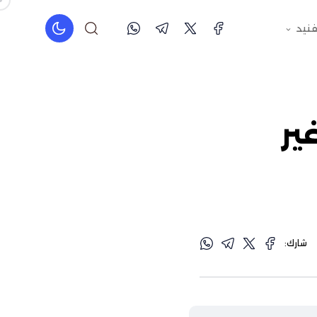
فنيد
ير
شارك: