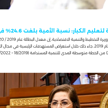
يم الكبار: نسبة الأمية بلغت 24.6% في يوليو 2019
بلغت نسبة الأمية 18.9% عام 2019، جاء ذلك خلال استعراض المستهدفات الرئيسية في