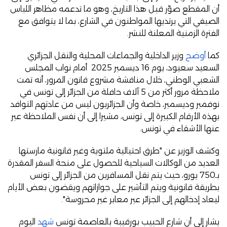
أن المقطع صوّر قبل هذا التاريخ، وهو ما تدعمه مظاهر اللباس
الصيفي التي يرتديها المواطنون في الشارع، بما لا يتوافق مع
الفترة الزمنية المعلنة للنشر.
كما
أوضح
وزير الداخلية والجماعات المحلية والنقل الجزائري
السعيد سعيود، يوم 16 ديسمبر 2025 أمام نواب المجلس
الشعبي الوطني، خلال مناقشة مشروع قانون المرور، أنه تمت
ملاحظة مرور أكثر من 5 آلاف حافلة من الجزائر إلى تونس في
نوفمبر وديسمبر، خاصة وأن الجزائريون ليس من عادتهم التوافد
بهذه الأرقام الكبيرة إلى تونس، مشيرا إلى أن نفس الملاحظة عبر
عنها الأشقاء في تونس.
وكشف الوزير عن "طرق احتيالية ملتوية وغير قانونية مارستها
العديد من الوكالات السياحية للحصول على منحة السفر المقدرة
بـ750 يورو، حيث يتم نقل المسافرين من الجزائر إلى تونس
بطريقة قانونية ويتم التأشير على جوازاتهم ويقضون بعض الأيام
ليعاد إدخالهم إلى الجزائر عبر معابر غير محروسة".
يشار إلى أن شارع الحبيب بورقيبة بالعاصمة تونس
شهد
اليوم