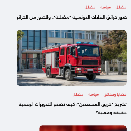
مضلل
سياسة
مضلل
صور حرائق الغابات التونسية "مضللة".. والصور من الجزائر
قضايا وحقائق
سياسة
مضلل
تشريح "حريق المسعدين": كيف تصنع التدويرات الرقمية
حقيقة وهمية؟