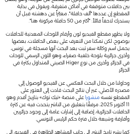
بين حافلات متوقفة في أماكن متفرقة، ويقول في بداية
المقطع إن عددها "ألف حافلة"، معبّراً عن دهشته قبل أن
يستدرك لاحقاً قائلاً: "أكثر من 50 حافلة مركونة هنا".
ولا يظهر مقطع الفيديو لون وأرقام اللوحات المعدنية للحافلات
بوضوح، لكن تمكنا من التعرف على بعض الحافلات، بعضها
يحمل اسم وكالة سفر ثبت بعد البحث أنها مسجلة في تونس،
وأخرى جزائرية بلوحة خلفية صفراء، وهو اللون الرسمي للوحات
في الجزائر، وأخرى من نوع Higer الصيني المتداول بكثرة في
الجزائر.
وحاولنا من خلال البحث العكسي عن الفيديو الوصول إلى
مصدره الأصلي، غير أن نتائج البحث قادت إلى العثور على
المقطع نفسه
منشورا
على منصة «تيك توك» بتاريخ أقدم وهو
11 أكتوبر 2025، مرفقًا بتعليق من الناشر يتحدث فيه عن كثرة
الحافلات الجزائرية، إضافة إلى إشارات عامة إلى وجود جزائريين
وأفارقة وشيعة خلال فترة حكم الرئيس التونسي.
كما يشير تاريخ النشر، إلى جانب المشاهد الظاهرة في الفيديو، إلى