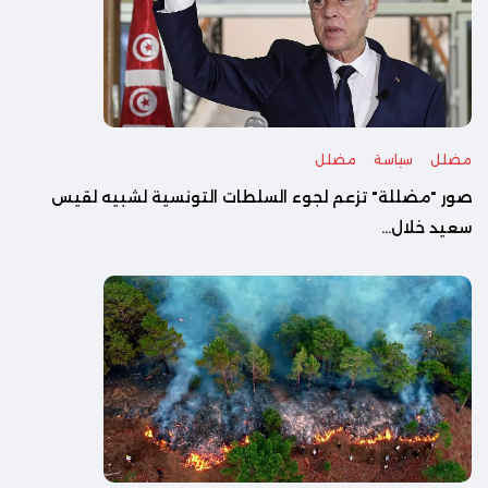
مضلل
سياسة
مضلل
صور "مضللة" تزعم لجوء السلطات التونسية لشبيه لقيس
سعيد خلال...