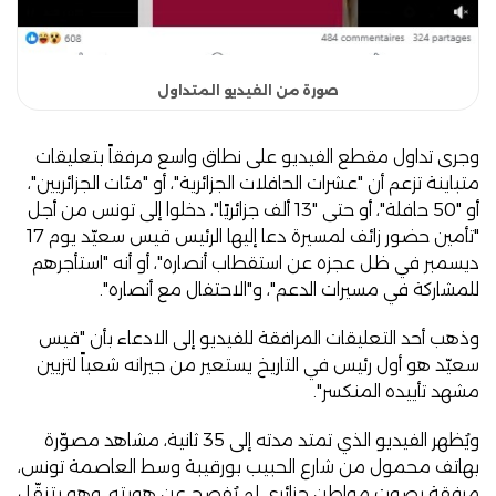
صورة من الفيديو المتداول
وجرى تداول مقطع الفيديو على نطاق واسع مرفقاً بتعليقات
متباينة تزعم أن "عشرات الحافلات الجزائرية"، أو "مئات الجزائريين"،
أو "50 حافلة"، أو حتى "13 ألف جزائريًا"، دخلوا إلى تونس من أجل
"تأمين حضور زائف لمسيرة دعا إليها الرئيس قيس سعيّد يوم 17
ديسمبر في ظل عجزه عن استقطاب أنصاره"، أو أنه "استأجرهم
للمشاركة في مسيرات الدعم"، و"الاحتفال مع أنصاره".
وذهب أحد التعليقات المرافقة للفيديو إلى الادعاء بأن "قيس
سعيّد هو أول رئيس في التاريخ يستعير من جيرانه شعباً لتزيين
مشهد تأييده المنكسر".
ويُظهر الفيديو الذي تمتد مدته إلى 35 ثانية، مشاهد مصوّرة
بهاتف محمول من شارع الحبيب بورقيبة وسط العاصمة تونس،
مرفقة بصوت مواطن جزائري لم يُفصح عن هويته، وهو يتنقّل