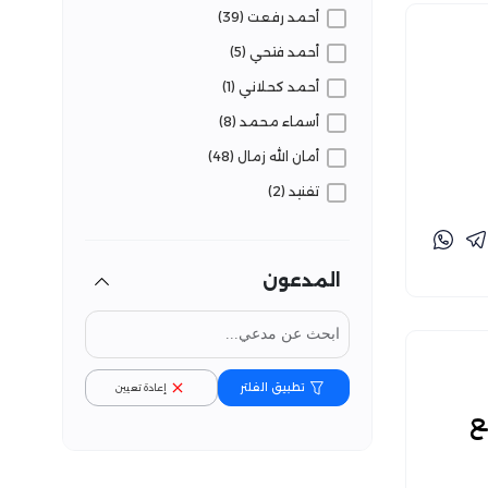
أحمد رفعت (39)
مضلل (289)
أحمد فتحي (5)
أحمد كحلاني (1)
أسماء محمد (8)
أمان الله زمال (48)
تفنيد (2)
تقوى نفزي (16)
جواهر بنصير (5)
المدعون
حسام الوكيل (3)
رزق عبد الكريم (1)
ريمان بارود (29)
تطبيق الفلتر
إعادة تعيين
زينة الماجري (6)
ع
شريف أيمن (1)
شيماء التابعي (1)