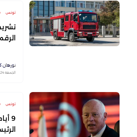
تونس
س
تشريح
الرقم
نورهان ك
الجمعة 24 يوليو 2026
تونس
س
‎9 أ
الرئي