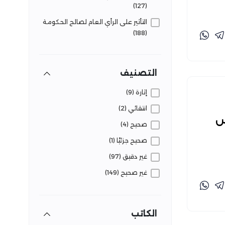
(127)
التأثير على الرأي العام لصالح الحكومة
(188)
التأثير على الرأي العام للتحقيق مصالح
خاصة/فئوية/حزبية (55)
التصنيف
التلاعب بالجمهور لحصد مشاهدات
(76)
إثارة (9)
تشوه وعي الجمهور بقضايا الشأن
انتقائي (2)
العام (72)
س
صحيح (4)
تصريحات مبنية على معلومات خاطئة
صحيح جزئيًا (1)
(2)
غير دقيق (97)
تقويض الثقة في المؤسسات (16)
غير صحيح (149)
قضايا وحقائق (42)
متضارب (9)
الكاتب
مشكوك فيه (1)