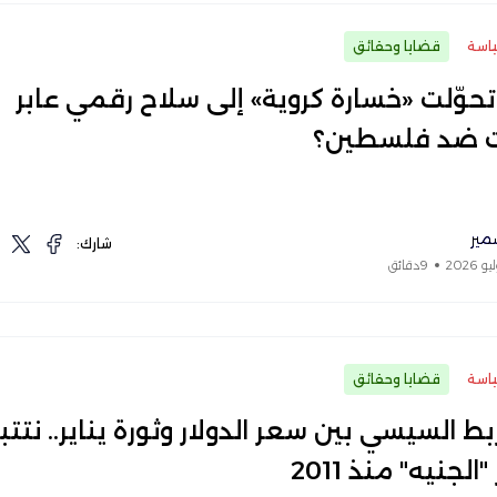
اسة
قضايا وحقائق
حوّلت «خسارة كروية» إلى سلاح رقمي عابر
ت ضد فلسطين؟
مير
شارك:
9دقائق
اسة
قضايا وحقائق
بط السيسي بين سعر الدولار وثورة يناير.. نتتب
الجنيه" منذ 2011