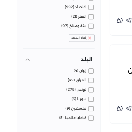
اقتصاد (992)
الفقر (21)
بيئة ومناخ (97)
تعليم (95)
إلغاء التحديد
ثقافة وفنون (11)
حروب ونزاعات (153)
البلد
حوكمة (109)
ن
إيران (4)
دين (21)
العراق (49)
رياضة (41)
تونس (279)
زراعة (106)
سوريا (3)
سكان (222)
فلسطين (9)
سياحة وآثار (52)
قضايا عالمية (5)
سياسة (603)
مصر (254)
صحة (174)