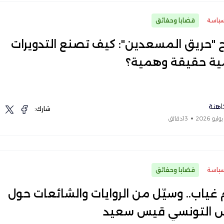
ياسة
قضايا وحقائق
 "حريق المسعدين": كيف تصنع التدويرات
ية حقيقة وهمية؟
اهنة
شارك:
13دقائق
ياسة
قضايا وحقائق
يام غياب.. وسيّل من الروايات والشائعات حول
س التونسي قيس سعيد