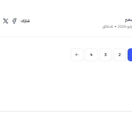
مير
شارك:
6دقائق
4
3
2