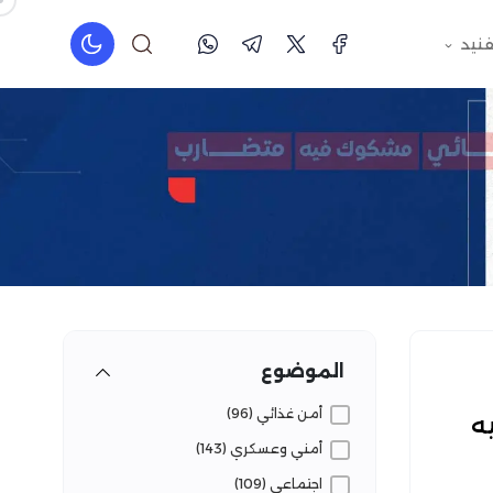
فنيد
الموضوع
أمن غذائي (96)
ه
أمني وعسكري (143)
اجتماعي (109)