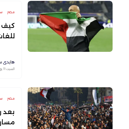
مصر
سي
كيف ت
للغا
هايدي س
السبت 11 يوليو 2026
مصر
سي
بعد ر
مسار "