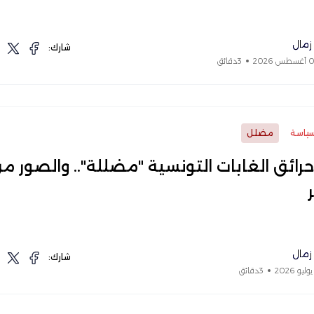
 زمال
شارك:
3دقائق
ياسة
مضلل
رائق الغابات التونسية "مضللة".. والصور م
ر
 زمال
شارك:
3دقائق