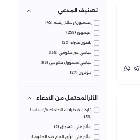
فاعليات تفنيد (16)
تصنيف المدعي
قضايا وحقائق (94)
إعلاميون/وسائل إعلام (45)
لجوء وهجرة (80)
الجمهور (258)
مرافق وخدمات (130)
باحثون/خبراء (20)
سياسي غير حكومي (136)
سياسي/مسؤول حكومي (93)
مؤثرون (27)
الأثرالمحتمل من الادعاء
إِثارة الاضطرابات الاجتماعية/السياسية
(39)
التأثير على الأسواق (2)
التأثير على الرأي العام ضد الحكومة