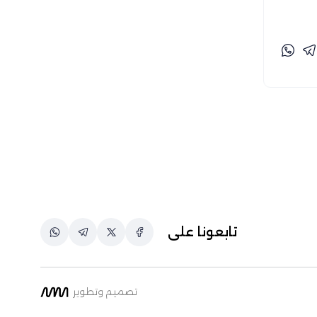
شيماء سُليمان (9)
صفاء سايحي (41)
طارق بوغانمي (20)
عبد الرحمن عبد العزيز (1)
عبد الله عمر (2)
عبدالله رمضان (3)
عبير بالريش (36)
علي الأعرجي (49)
فريق عمل تفنيد (11)
لطفي فارحي (17)
تابعونا على
محروس على (1)
محمد حامد (6)
محمد حسن (3)
تصميم وتطوير
محمد طلبه (9)