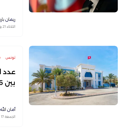
ريمان بار
الثلاثاء 21 يوليو 2026
تونس
س
عدد ا
بين 56 و60
أمان الله
الجمعة 17 يوليو 2026