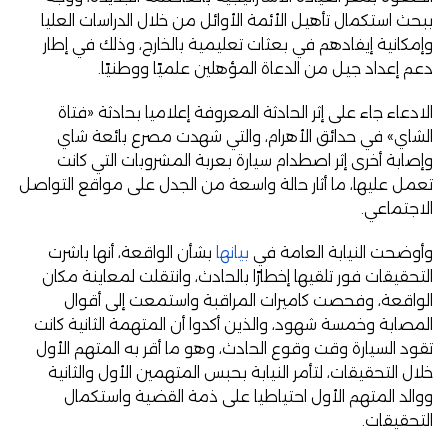
ببحث استكمال تأهيل الأئمة الأوائل من خلال الدراسات العليا
وإمكانية إيفادهم في بعثات تعليمية بالخارج، وذلك في إطار
دعم إعداد جيل من الدعاة المؤهلين علميًا ووطنيًا.
الادعاء جاء على إثر الحادثة المعروفة إعلاميا بحادثة «فتاة
الشاي» في حدائق الأهرام، والتي شهدت مصرع بائعة شاي
وإصابة أخرى إثر اصطدام سيارة بعربة المشروبات التي كانت
تعمل عليها، ما أثار حالة واسعة من الجدل على مواقع التواصل
الاجتماعي.
وأوضحت النيابة العامة في
بيانها
بشأن الواقعة، أنها باشرت
التحقيقات فور تلقيها إخطارًا بالحادث، وانتقلت لمعاينة مكان
الواقعة، وفحصت كاميرات المراقبة واستمعت إلى أقوال
المصابة وخمسة شهود، والذين أكدوا أن المتهمة الثانية كانت
تقود السيارة وقت وقوع الحادث، وهو ما أقر به المتهم الأول
خلال التحقيقات، لتأمر النيابة بحبس المتهمين الأول والثانية
ووالد المتهم الأول احتياطيا على ذمة القضية واستكمال
التحقيقات.