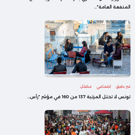
المنفعة العامة"...
غير دقيق
اجتماعي
مضلل
تونس لا تحتل المرتبة 137 من 160 في مؤشر "رأس...