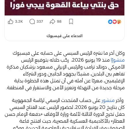
الادعاء على فيسبوك
وكان آخر ما نشره الرئيس السيسي على حسابه على فيسبوك
منشورًا
منذ 19 يونيو 2026، رحّب خلاله بتوقيع الرئيس
الأمريكي دونالد ترامب والرئيس الإيراني مسعود بزشكيان مذكرة
تفاهم بين البلدين، مشيدًا بجهود الجانبين ودور الشركاء
الإقليميين، معربًا عن أمله في أن تمثل هذه الخطوة بداية
مرحلة جديدة من التهدئة وتعزيز الأمن والاستقرار في المنطقة.
وآخر
منشور
على حساب المتحدث الرسمي لرئاسة الجمهورية
كان بتاريخ 20 يونيو 2026، لحضور الرئيس عبد الفتاح السيسي
حفل تخرج الدورة الثالثة لأئمة وزارة الأوقاف «دفعة الإمام حسن
العطار» بالأكاديمية العسكرية المصرية، حيث افتتح قاعة
الصفوة بمقر القيادة الاستراتيجية بالعاصمة الجديدة، ووجّه