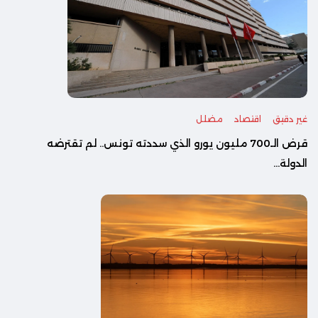
غير دقيق
اقتصاد
مضلل
قرض الـ700 مليون يورو الذي سددته تونس.. لم تقترضه
الدولة...