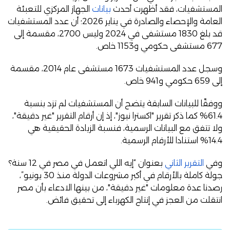
المستشفيات، فقد أظهرت أحدث
بيانات
الجهاز المركزي للتعبئة
العامة والإحصاء والصادرة في يناير 2026؛ أن عدد المستشفيات
قد بلغ 1830 مستشفى في 2024 وليس 2700، مقسمة إلى
677 مستشفى حكومي و1153 خاص.
وسجل عدد المستشفيات 1673 مستشفى عام 2014، مقسمة
إلى 659 حكومي و941 خاص.
ووفقًا للبيانات السابقة يتضح أن المستشفيات لم تزد بنسبة
61.4% كما ذكر تقرير "اكسترا نيوز"، إذ إن أرقام التقرير "غير دقيقة"،
ولا تتفق مع البيانات الرسمية، فنسبة الزيادة الحقيقية هي
14.4% استنادا للأرقام الرسمية.
وفي
التقرير الثاني
بعنوان “إيه اللي اتعمل في مصر في 12 سنة؟
جولة كاملة بالأرقام في أكبر مشروعات الدولة منذ 30 يونيو”،
رصدنا عدة معلومات "غير دقيقة"، من بينها الادعاء بأن مصر
انتقلت من العجز في إنتاج الكهرباء إلى تحقيق فائض.