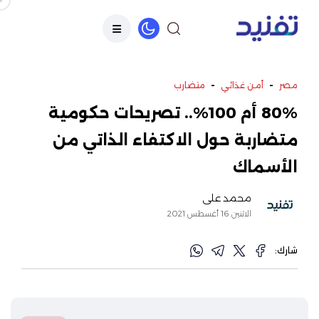
-
-
مصر
أمن غذائي
متضارب
80% أم 100%.. تصريحات حكومية
متضاربة حول الاكتفاء الذاتي من
الأسماك
محمد علي
الاثنين 16 أغسطس 2021
شارك: