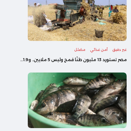
غير دقيق
أمن غذائي
مضلل
مصر تستورد 13 مليون طنًا قمح وليس 5 ملايين.. و1.9...