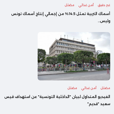
غير دقيق
أمن غذائي
مضلل
أسماك التربية تمثل 14.5% من إجمالي إنتاج أسماك تونس
وليس...
مضلل
أمن غذائي
مضلل
الفيديو المتداول لبيان "الداخلية التونسية" عن استهداف قيس
سعيد "قديم"