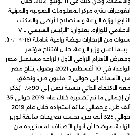
والأسماك، وكان ذلك في 11 يونيو 2021، خلال
انفوجراف نشره مركز المعلومات الصوتية والمرئية
التابع لوزارة الزراعة واستصلاح الأراضي والمكتب
الاعلامي للوزارة، بعنوان: "الرئيس السيسي .. ٧
سنوات من الإنجازات نهضة زراعية شاملة (٢٠١٤- ٢٠٢١).
بينما أعلن
وزير الزراعة
، خلال افتتاح مؤتمر
ومعرض الأهرام الزراعى الأول (الزراعة مستقبل مصر
الواعد)، في 10 أغسطس 2021، وصول إنتاج مصر
من الأسماك إلى حوالى 2 مليون طن، وتحقق
معه الاكتفاء الذاتي بنسبة تصل إلى 90%. يُذكر
أن إجمالي ما تم تصديره خلال عام 2019 حوالي 35
ألف طن، وإجمالي ما تم استيراده خلال عام 2019
حوالي 325 ألف طن، بحسب تصريحات سابقة لوزير
الزراعة، موضحا أن أنواع الأصناف المستوردة من