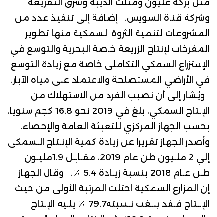
مثل بركة غليون ومثلث الديبة وشرق التفريعة
وشركة قناة السويس. إضافة إلى تنفيذ عدد من
المشروعات لتنمية الثروة السمكية منها تطوير
المفرخات لإنتاج الزريعة خاصة البحرية والتوسع في
الإستزراع السمكي التكاملى خاصة مع زيادة التوسع
في الأراضي المستصلحة والاعتماد على مياه الآبار.
ويُشار إلى أن نصيب الفرد من الاستهلاك من
الإنتاج السمكي، بلغ في 2019 نحو 16.8 كجم سنويا،
بحسب الجهاز المركزي للتعبئة العامة والإحصاء.
وأصدر الجهاز تقريرا عن زيادة كمية الإنـتاج الـسمكى
إلي 2 ملـيون طن عام 2019، مقـابـل 1.9مليـون
طـن عـام 2018 بنسبة زيـادة 5.4 ٪. وقال الجهاز
إن المزارع السمكية احتلت المرتبة الأولى من حيث
الإنـتاج فـقد بلـغت نـسبته79.7 ٪ يلـيه الإنتاج