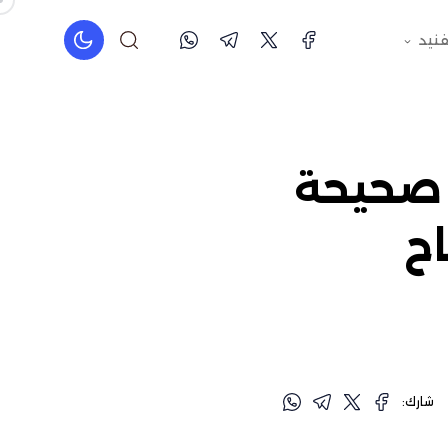
فنيد
ر صحيحة
اح
شارك: