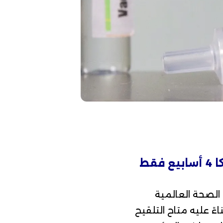
هل الفترة الزمنية الصحيحة بين تلقي جرعتي لقاح استرازينيكا 4 أسابيع فقط
الصحة العالمية
اح استرازينيكا، وبناءً عليه متاح التلقيح