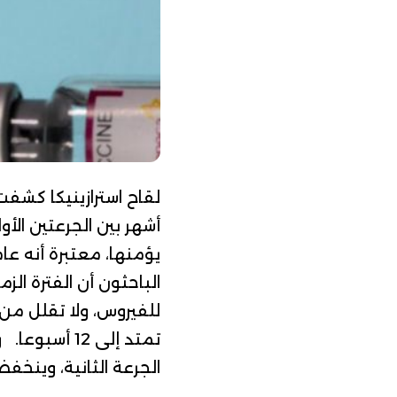
أشهر بين الجرعتين الأو
يؤمنها
، معتبرة أنه ع
للفيروس، ولا تقلل من 
الجرعة الثانية، وينخفض إلى 61٪ بحلول