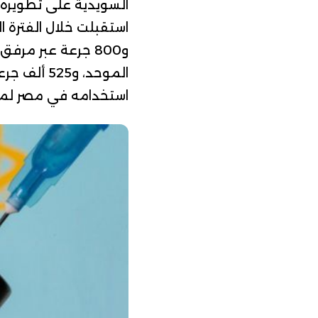
السويدية على تطويره
الموحد، و5
استخدامه في مصر لمو