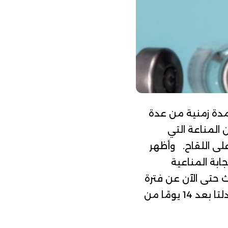
كشفت دراسة نشرتها جامعة أكسفورد في 28 يونيو2021 أن مدة زمنية من عدة
 المناعة التي
لى اللقاح. وأظهر
ن تحسن الاستجابة المناعية
ث حتى الآن عن فترة
تمتد إلى 12 أسبوعا. ويُذكر أن لقاح استرازينيكا فعال بنسبة 69٪ ضد متحور دلتا بعد 14 يومًا من