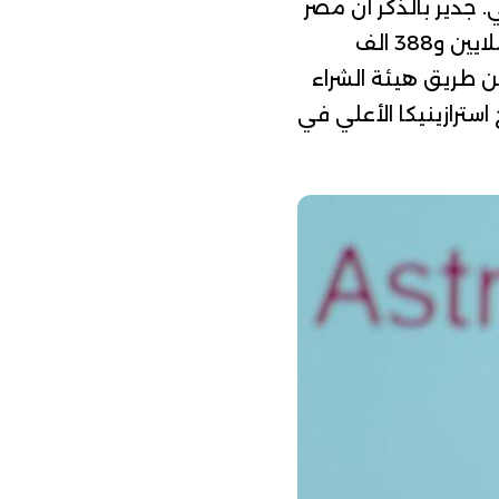
ي
. جدير بالذكر أن مصر
استقبلت خلال الفترة الماضية نحو 5 ملايين من لقاح استرازينيكا من بينها 4 ملايين و388 الف
ل 3 دفعات متتالية، و50 ألف جرعة عن طريق هيئة الشراء
اح استرازينيكا الأعلي في