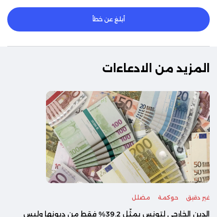
أبلغ عن خطأ
المزيد من الادعاءات
غير دقيق
حوكمة
مضلل
الدين الخارجي لتونس يمثّل 39.2% فقط من ديونها وليس