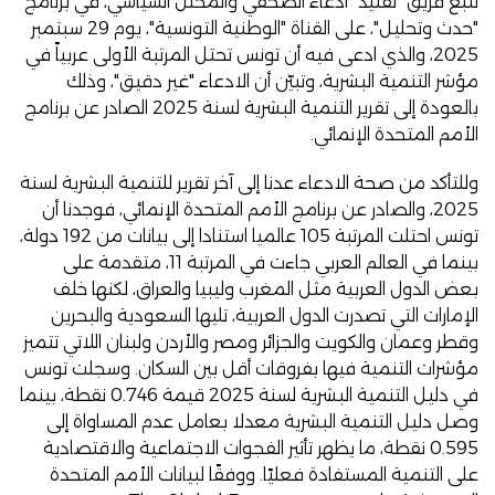
تتبع فريق "تفنيد"
ادعاء
الصحفي والمحلل السياسي، في برنامج
"حدث وتحليل"، على القناة "الوطنية التونسية"، يوم 29 سبتمبر
2025، والذي ادعى فيه أن تونس تحتل المرتبة الأولى عربياً في
مؤشر التنمية البشرية، وتبيّن أن الادعاء "غير دقيق"، وذلك
بالعودة إلى تقرير التنمية البشرية لسنة 2025 الصادر عن برنامج
الأمم المتحدة الإنمائي.
وللتأكد من صحة الادعاء عدنا إلى آخر
تقرير
للتنمية البشرية لسنة
2025، والصادر عن برنامج الأمم المتحدة الإنمائي، فوجدنا أن
تونس احتلت المرتبة 105 عالميا استنادا إلى بيانات من 192 دولة،
بينما في العالم العربي جاءت في المرتبة 11، متقدمة على
بعض الدول العربية مثل المغرب وليبيا والعراق، لكنها خلف
الإمارات التي تصدرت الدول العربية، تليها السعودية والبحرين
وقطر وعمان والكويت والجزائر ومصر والأردن ولبنان اللاتي تتميز
مؤشرات التنمية فيها بفروقات أقل بين السكان. وسجلت تونس
في دليل التنمية البشرية لسنة 2025 قيمة 0.746 نقطة، بينما
وصل دليل التنمية البشرية معدلا بعامل عدم المساواة إلى
0.595 نقطة، ما يظهر تأثير الفجوات الاجتماعية والاقتصادية
على التنمية المستفادة فعليًا. ووفقًا لبيانات الأمم المتحدة