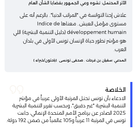
الأثر المحتمل: تشوه وعي الجمهور بقضايا الشأن العام
علاش إحنا التوانسة في "المراتب الدنيا".. بالرغم أنه على
مستوى مؤمل العيش.. معناها Indice de
développement humain (دليل التنمية البشرية) اللي
هو مؤشر تطور حياة الإنسان تونس الأولى في بلدان
العرب.
المدعي :
سفيان بن فرحات
. صحفي تونسي
(باحثون/خبراء )
الخلاصة
الادعاء بأن تونس تحتل المرتبة الأولى عربياً في مؤشر
التنمية البشرية "غير دقيق"، وبحسب تقرير التنمية البشرية
2025 الصادر عن برنامج الأمم المتحدة الإنمائي، جاءت
تونس في المرتبة 11 عربياً و105 عالمياً من ضمن 192 دولة.