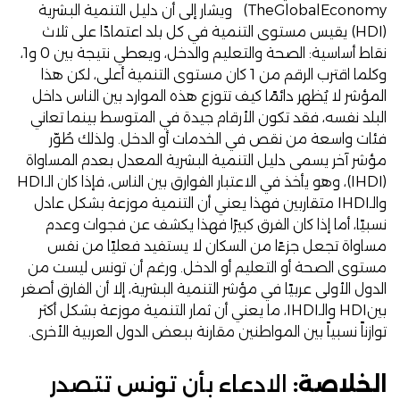
TheGlobalEconomy) ويشار إلى أن دليل التنمية البشرية
(HDI) يقيس مستوى التنمية في كل بلد اعتمادًا على ثلاث
نقاط أساسية: الصحة والتعليم والدخل، ويعطي نتيجة بين 0 و1،
وكلما اقترب الرقم من 1 كان مستوى التنمية أعلى، لكن هذا
المؤشر لا يُظهر دائمًا كيف تتوزع هذه الموارد بين الناس داخل
البلد نفسه، فقد تكون الأرقام جيدة في المتوسط بينما تعاني
فئات واسعة من نقص في الخدمات أو الدخل. ولذلك طُوّر
مؤشر آخر يسمى دليل التنمية البشرية المعدل بعدم المساواة
(IHDI)، وهو يأخذ في الاعتبار الفوارق بين الناس، فإذا كان الـHDI
والـIHDI متقاربين فهذا يعني أن التنمية موزعة بشكل عادل
نسبيًا، أما إذا كان الفرق كبيرًا فهذا يكشف عن فجوات وعدم
مساواة تجعل جزءًا من السكان لا يستفيد فعليًا من نفس
مستوى الصحة أو التعليم أو الدخل. ورغم أن تونس ليست من
الدول الأولى عربيًا في مؤشر التنمية البشرية، إلا أن الفارق أصغر
بينHDI والـIHDI، ما يعني أن ثمار التنمية موزعة بشكل أكثر
توازناً نسبياً بين المواطنين مقارنة ببعض الدول العربية الأخرى.
الخلاصة:
الادعاء بأن تونس تتصدر