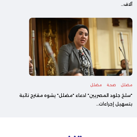
آلاف...
مضلل
صحة
مضلل
"سلخ جلود المصريين" ادعاء "مضلل" يشوه مقترح نائبة
بتسهيل إجراءات...