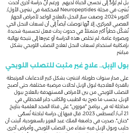
بل لم يُؤدِّ إلى تحسين الحياة لديهم. ورغم أنّ
دراسة أخرى
أحدث
نُشرت في مجلة Neuropeptides المحكمة في تشرين الأول/
أكتوبر 2024، وصفت سمّ النحل بالعلاج الواعد لأمراض الجهاز
العصبي المركزي، إلا أنّها توصلت أيضاً إلى أن لسعات النحل الحي
تُشكّل خطراً أكبر متمثلاً في حدوث ردات فعل تحسسية شديدة.
وبصورة عامة، لم تخلص هذه الدراسة أو غيرها إلى نتيجة نهائية
بإمكانية استخدام لسعات النحل لعلاج التصلب اللويحي بشكل
مباشر.
بول الإبل.. علاج غير مثبت للتصلب اللويحي
على مدار سنوات طويلة، انتشرت بشكل كبير الادعاءات المرتبطة
بالقدرة العلاجية لبول الإبل لحالات مرضية مختلفة، حتى أصبح
التصلب اللويحي من بين الأمراض المستهدفة بالعلاج ببول
الإبل، بحسب ما صرح به الطبيب والكاتب جابر القحطاني في
مداخلة له في
برنامج "موزون"
على
قناة المجد العلمية
بتاريخ
21 آب/ أغسطس 2023، قال فيها إن دراسة لباحثة تُسمّى
"حنان"، صدرت في جامعة الملك عبد العزيز بالسعودية، أثبتت أن
حليب وبول الإبل فيه شفاء من التصلب اللويحي وأمراض أخرى.