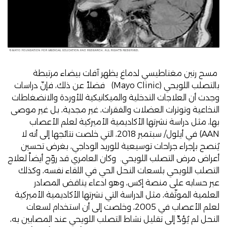
مسح رنين مغناطيسي لدماغ يظهر آفات بيضاء مرتبطة
بالتصلب اللويحي (Mayo Clinic) فضلاً عن ذلك، فإنّ دراسات
وجدت أن العلاجات التدخلية والميكانيكية للأوردة والانضغاطات
النخاعية وتوترات العضلات والفقرات، غير مجدية، بل غير موصى
بها، مثل
دراسة نشرتها الأكاديمية الأميركية لعلم الأعصاب
AAN)
في أيلول/ سبتمبر 2018، التي خلصت نتائجها إلى أنه لا
يُنصح بإجراء جراحات توسيعية للوريد الوداجي، بغرض تحسين
أعراض مرض التصلب اللويحي. وكان العامري قد روّج أيضاً لعلاج
التصلب اللويحي بلسعات النحل الحي في اللقاء نفسه، وكذلك
عبر حسابه على منصة إكس
، وهو ادعاء يناقض المصادر
العلمية الموثّقة، مثل
الدراسة
التي نشرتها الأكاديمية الأميركية
لعلم الأعصاب في 2005، وخلصت إلى أن استخدام لسعات
النحل لم يُؤدِّ إلى تقليل نشاط التصلب اللويحي عند المصابين به،