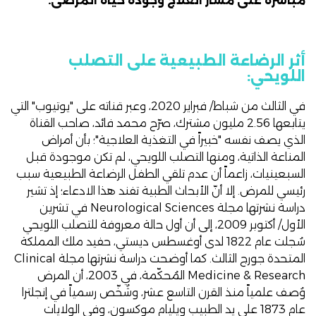
مباشرة على مسار العلاج وجودة حياة المرضى.
أثر الرضاعة الطبيعية على التصلب
اللويحي:
في الثالث من شباط/ فبراير 2020، وعبر قناته على "يوتيوب" التي
يتابعها 2.56 مليون مشترك،
صرّح محمد فائد
، صاحب القناة
الذي يصف نفسه "خبيراً في التغذية العلاجية"؛ بأن أمراض
المناعة الذاتية، ومنها التصلب اللويحي، لم تكن موجودة قبل
السبعينيات، زاعماً أن عدم تلقي الطفل الرضاعة الطبيعية سبب
رئيسي للمرض. إلا أنّ الأبحاث الطبية تفند هذا الادعاء؛ إذ تشير
دراسة
نشرتها مجلة Neurological Sciences في تشرين
الأول/ أكتوبر 2009، إلى أن أول حالة معروفة للتصلب اللويحي
سُجلت عام 1822 لدى أوغسطس ديستي، حفيد ملك المملكة
المتحدة جورج الثالث. كما أوضحت
دراسة
نشرتها مجلة Clinical
Medicine & Research المُحكّمة، في 2003، أن المرض
وُصف علمياً منذ القرن التاسع عشر، وشُخّص رسمياً في إنجلترا
عام 1873 على يد الطبيب ويليام موكسون، وفي الولايات