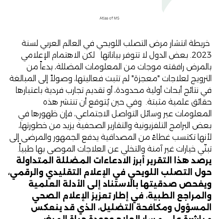
خريطة انتشار مرض التصلب اللويحي في العالم العربي لسنة
2023. بعض الدول لا تتوفر بياناتها لكن الاهتمام الإعلامي
بالمرض رافقته موجات من المعلومات المضللة، بدءاً من
الترويج لعلاجات "معجزة" لم تثبت فعاليتها، وصولاً إلى المبالغة
في نتائج أبحاث أولية محدودة، أو تقديم تجارب فردية باعتبارها
حقائق علمية مثبتة. وفي حين يُتوقع أن تنتشر هذه
المعلومات عبر وسائل التواصل الاجتماعي، فإن ظهورها في
بعض البرامج التلفزيونية والتقارير الصحفية يزيد من خطورتها،
لأنها تكتسب غطاءً من المصداقية يدفع الجمهور والمرضى إلى
تبنّي خيارات غير آمنة والتخلي عن العلاجات الموصى بها طبياً.
يرصد هذا التقرير أبرز الادعاءات المضللة المتداولة
حول التصلب اللويحي في الإعلام التقليدي والرقمي،
ويفحص صدقيتها بالاستناد إلى الأدلة العلمية
والمراجع الطبية، في إطار تعزيز الإعلام الصحي
المسؤول ومكافحة التضليل، الذي قد ينعكس