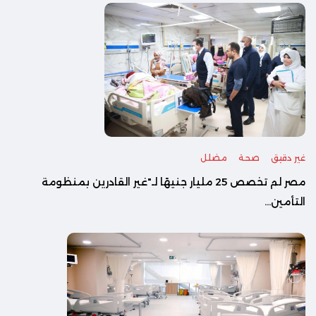
غير دقيق
صحة
مضلل
مصر لم تخصص 25 مليار جنيهًا لـ"غير القادرين بمنظومة
التأمين...