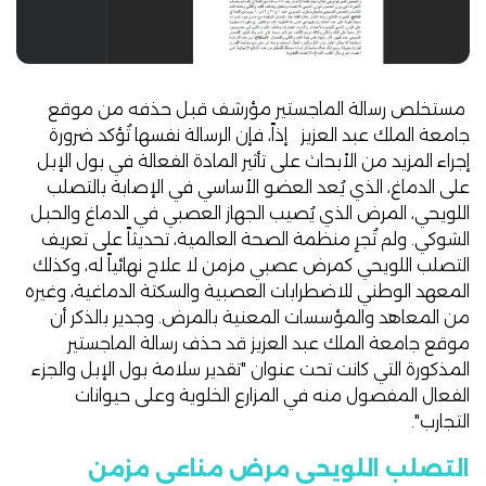
مستخلص رسالة الماجستير مؤرشف قبل حذفه من موقع
جامعة الملك عبد العزيز إذاً، فإن الرسالة نفسها تُؤكد ضرورة
إجراء المزيد من الأبحاث على تأثير المادة الفعالة في بول الإبل
على الدماغ، الذي يُعد العضو الأساسي في الإصابة بالتصلب
اللويحي، المرض الذي يُصيب الجهاز العصبي في الدماغ والحبل
الشوكي. ولم تُجرِ
منظمة الصحة العالمية
، تحديثاً على تعريف
التصلب اللويحي كمرض عصبي مزمن لا علاج نهائياً له، وكذلك
المعهد الوطني للاضطرابات العصبية والسكتة الدماغية
، وغيره
من المعاهد والمؤسسات المعنية بالمرض. وجدير بالذكر أن
موقع جامعة الملك عبد العزيز قد
حذف رسالة الماجستير
المذكورة التي كانت تحت عنوان "تقدير سلامة بول الإبل والجزء
الفعال المفصول منه في المزارع الخلوية وعلى حيوانات
التجارب".
التصلب اللويحي مرض مناعي مزمن