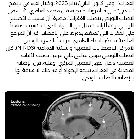
الفقرات". وفي كانون الثاني/ يناير 2023، وخلال
لقاء في برنامج
"سيدتي"
على قناة روتانا خليجية، قال محمد العامري: "أنا أسمي
التصلب اللويحي بتصلب الفقرات"، مضيفاً أنّ مسببات التصلب
اللويحي، وفقاً لرأيه، تتمثل في الإجهاد الذي قد يُسبب ضغطاً
على الفقرات التي تضغط بدورها على الأعصاب. غير أنّ المراجع
العلمية تناقض ادعاء العامري، فوفقاً
للمعهد الوطني
الأميركي للاضطرابات العصبية والسكتة الدماغية (NINDS)
، فإن
التصلب اللويحي مرض مناعي ذاتي مزمن يصيب الألياف
العصبية داخل الجهاز العصبي المركزي، وعليه، فإنّ الإصابة
المحدثة في الفقرات، نتيجة الإجهاد أو غير ذلك، لا علاقة لها
بالإصابة بالتصلب اللويحي.