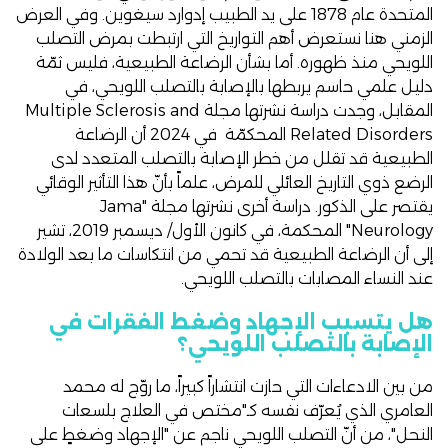
المتحدة عام 1878 على يد الطبيب إدوارد سيغوين. وفي العرض
الزمني
هنا
نستعرض أهم التواريخ التي ارتبطت بمرض التصلب
اللويحي منذ ظهوره. أما بشأن الرضاعة الطبيعية، فليس ثمّة
دليل علمي حاسم يربطها بالإصابة بالتصلب اللويحي، في
المقابل، وجدت
دراسة
نشرتها مجلة Multiple Sclerosis and
Related Disorders المحكمّة في 2024 أن الرضاعة
الطبيعية قد تقلل من خطر الإصابة بالتصلب المتعدد لدى
الرضع ذوي التاريخ العائلي للمرض، علماً بأنّ هذا التأثير الوقائي
يقتصر على الذكور.
دراسة
أخرى نشرتها مجلة "Jama
Neurology" المحكمة، في كانون الأول/ ديسمبر 2019، تشير
إلى أن الرضاعة الطبيعية قد تحمي من انتكاسات ما بعد الولادة
عند النساء المصابات بالتصلب اللويحي.
هل يتسبب الإجهاد وضغط الفقرات في
الإصابة بالتصلب اللويحي؟
من بين الادعاءات التي حازت انتشاراً كبيراً، ما روّج له محمد
العامري الذي يُعرّف نفسه كـ"مختص في العلاج بلسعات
النحل"، من أنّ التصلب اللويحي ناجم عن "الإجهاد وضغطٍ على