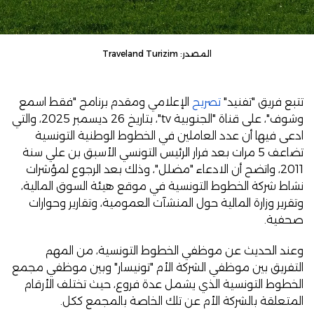
المصدر: Traveland Turizim
تتبع فريق "تفنيد"
تصريح
الإعلامي ومقدم برنامج "فقط اسمع
وشوف"، على قناة "الجنوبية tv"، بتاريخ 26 ديسمبر 2025، والتي
ادعى فيها أن عدد العاملين في الخطوط الوطنية التونسية
تضاعف 5 مرات بعد فرار الرئيس التونسي الأسبق بن علي سنة
2011، واتضح أن الادعاء "مضلل"، وذلك بعد الرجوع لمؤشرات
نشاط شركة الخطوط التونسية في موقع هيئة السوق المالية،
وتقرير وزارة المالية حول المنشآت العمومية، وتقارير وحوارات
صحفية.
وعند الحديث عن موظفي الخطوط التونسية، من المهم
التفريق بين موظفي الشركة الأم "تونيسار" وبين موظفي مجمع
الخطوط التونسية الذي يشمل عدة فروع، حيث تختلف الأرقام
المتعلقة بالشركة الأم عن تلك الخاصة بالمجمع ككل.