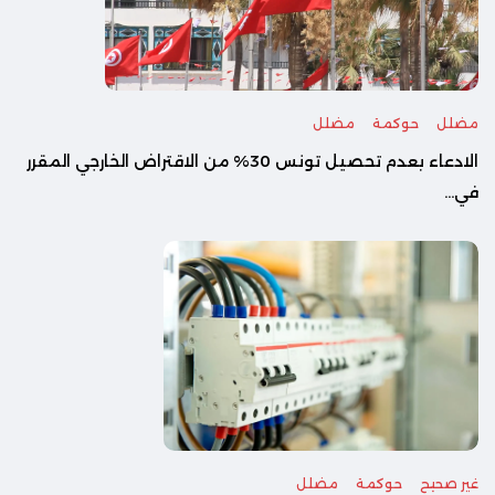
مضلل
حوكمة
مضلل
الادعاء بعدم تحصيل تونس 30% من الاقتراض الخارجي المقرر
في...
غير صحيح
حوكمة
مضلل