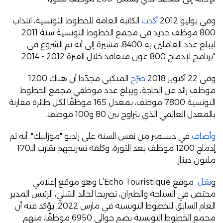
وفي يوليو 2012
أكدت
الكاتبة العامة للخطوط التونسية، انتداب
800 موظف جديد في مجمع الخطوط التونسية سنة 2011
ليبلغ عدد العاملين به 8400، مشيرة إلى أنه تم الشروع في
"برنامج لإدماج 800 عون متعاقد خلال الفترة 2012 - 2014.
وفي 22 أكتوبر 2018
صرّح
المنكبي مجدّدا أن هناك 1200
موظف زائد عن الحاجة، ويبلغ عدد موظفي مجمع الخطوط
التونسية 7800 موظف، بمعدل 165 موظفًا لكل طائرة مقارنة
بالمعدل العالمي الذي يتراوح بين 80 و100 موظف.
وأضاف
في ديسمبر من نفس السنة على راديو "موزاييك"، أنه تم
إدماج 1200 موظف بعد الثورة، وكلفة تسريحهم تقارب الـ170
مليون دينار.
و
نقل
موقع L’Echo Touristique وهو موقع إعلامي
مختص في السياحة والطيران، تصريحا لخالد الشلي، الرئيس المدير
العام السابق للخطوط التونسية في مارس 2022، يؤكد فيه أن
مجمع الخطوط التونسية يضم حوالي 6950 موظفًا، منهم