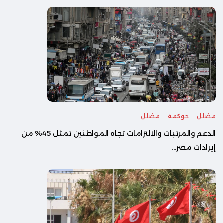
مضلل
حوكمة
مضلل
الدعم والمرتبات والالتزامات تجاه المواطنين تمثل 45% من
إيرادات مصر...