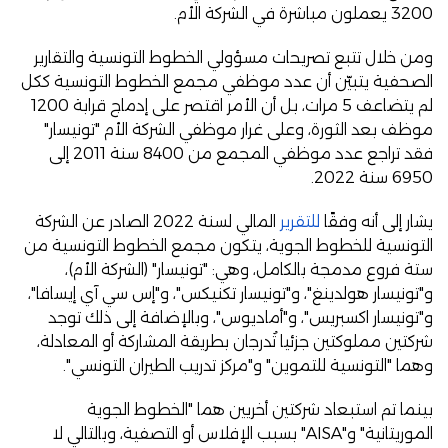
3200 يعملون مباشرة في الشركة الأم.
ومن خلال تتبع تصريحات مسؤولي الخطوط التونسية والتقارير
الصحفية يتبيّن أن عدد موظفي مجمع الخطوط التونسية ككل
لم يتضاعف 5 مرات، بل أن الأمر اقتصر على إدماج قرابة 1200
موظف بعد الثورة، وعلى غرار موظفي الشركة الأم "تونيسار"
فقد تراجع عدد موظفي المجمع من 8400 سنة 2011 إلى
6950 سنة 2022.
يشار إلى أنه وفقًا
للتقرير
المالي لسنة 2022 الصادر عن الشركة
التونسية للخطوط الجوية، يتكون مجمع الخطوط التونسية من
ستة فروع مدمجة بالكامل، وهي: "تونيسار" (الشركة الأم)،
و"تونيسار هولدينغ"، و"تونيسار تكنيكس"، و"إس سي آي إيسافا"،
و"تونيسار اكسبريس"، و"أماديوس"، وبالإضافة إلى ذلك توجد
شركتين مملوكتين جزئيا تُدرجان بطريقة المشاركة أو المعادلة،
وهما "التونسية للتموين" و"مركز تدريب الطيران التونسي".
بينما تم استبعاد شركتين أخريين هما "الخطوط الجوية
الموريتانية" و"AISA" بسبب الإفلاس أو التصفية، وبالتالي لا