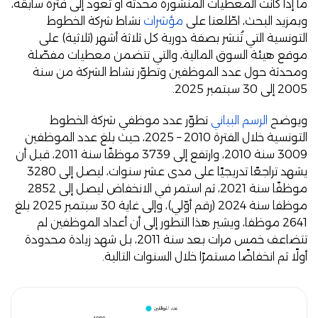
ما إذا كانت المعطيات المنشورة محدثة أو تعود إلى فترة سابقة،
وبمزيد البحث، اطّلعنا على
مؤشرات
نشاط شركة الخطوط
التونسية التي تُنشر بصفة دورية كل ثلاثة أشهر (ثلاثية) على
موقع هيئة السوق المالية، والتي تتضمن معطيات مفصّلة
ومحدثة حول عدد الموظفين وتطوّر نشاط الشركة من سنة
2005 إلى 30 سبتمبر 2025.
ويوضح
الرسم البياني
تطوّر عدد موظفي شركة الخطوط
التونسية خلال الفترة 2010 – 2025، حيث بلغ عدد الموظفين
3009 سنة 2010، وارتفع إلى 3739 موظفًا سنة 2011، قبل أن
يشهد تراجعًا تدريجيًا على مدى عشر سنوات، ليصل إلى 3280
موظفًا سنة 2021، ثم استمر في الانخفاض ليصل إلى 2852
موظفا سنة 2024 (رقم أوّلي)، وإلى غاية 30 سبتمبر 2025 بلغ
2641 موظفا، ويشير هذا التطور إلى أن أعداد الموظفين لم
تتضاعف خمس مرات بعد سنة 2011، بل شهد زيادة محدودة
أولًا ثم انخفاضًا مستمرًا خلال السنوات التالية.