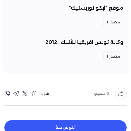
موقع "ايكو توريستيك"
مصدر 1
وكالة تونس افريقيا للأنباء ..2012
مصدر 1
0
معجب
شارك:
أبلغ عن خطأ