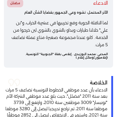
الادعاء
مضلل
الأثر المحتمل: تشوه وعي الجمهور بقضايا الشأن العام
لما الناقلة الجوية وقع تخريبها في عشرية الخراب، و"بن
علي" خلالنا طيارات وبداو بالشوي بالشوي لين خرجوا من
الخدمة.. كانو عندنا مجموعة صغيرة متاع عملة تضاعف
5 مرات.
المدعي :
محمد البوزيدي
. إعلامي بقناة "الجنوبية" التونسية.
(إعلاميون/وسائل إعلام )
الخلاصة
الادعاء بأن عدد موظفي الخطوط التونسية تضاعف 5 مرات
بعد سنة 2011 "مضلل"، حيث بلغ عدد موظفي الشركة الأم
"تونيسار" 3009 موظفين سنة 2010، وارتفع إلى 3739
موظفا سنة 2011، ثم تراجع تدريجيا ليصل إلى 3280 موظفا
سنة 2021، واستمر في الانخفاض ليصل إلى 2852 موظفًا