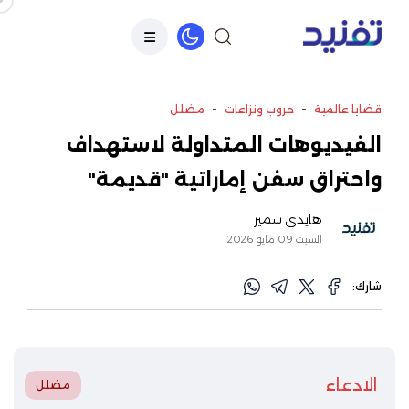
-
-
قضايا عالمية
حروب ونزاعات
مضلل
الفيديوهات المتداولة لاستهداف
واحتراق سفن إماراتية "قديمة"
هايدي سمير
السبت 09 مايو 2026
شارك:
الادعاء
مضلل