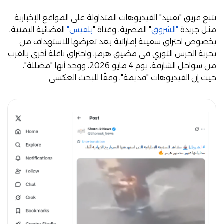
تتبع فريق "تفنيد" الفيديوهات المتداولة على المواقع الإخبارية
مثل جريدة
"الشروق
" المصرية، وقناة "
بلقيس"
الفضائية اليمنية،
بخصوص احتراق سفينة إماراتية بعد تعرضها للاستهداف من
بحرية الحرس الثوري في مضيق هرمز، واحتراق ناقلة أخرى بالقرب
من سواحل الشارقة، يوم 4 مايو 2026، ووجد أنها "مضللة"،
حيث إن الفيديوهات "قديمة"، وفقًا للبحث العكسي.