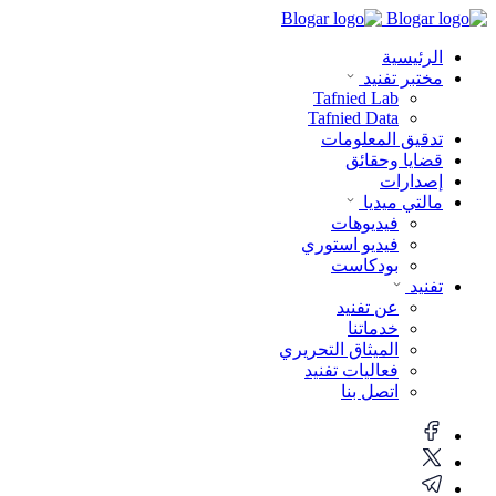
الرئيسية
مختبر تفنيد
Tafnied Lab
Tafnied Data
تدقيق المعلومات
قضايا وحقائق
إصدارات
مالتي ميديا
فيديوهات
فيديو استوري
بودكاست
تفنيد
عن تفنيد
خدماتنا
الميثاق التحريري
فعاليات تفنيد
اتصل بنا