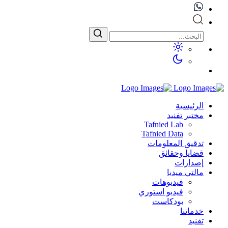
الرئيسية
مختبر تفنيد
Tafnied Lab
Tafnied Data
تدقيق المعلومات
قضايا وحقائق
إصدارات
مالتي ميديا
فيديوهات
فيديو استوري
بودكاست
خدماتنا
تفنيد