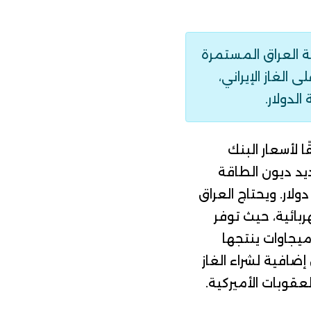
 العراق المستمرة
كهربائية التي تعتمد أكثر من 30% منها على الغاز الإيراني،
لدولار.
قًا لأسعار البنك
يد ديون الطاقة
ويحتاج العراق
طات الكهربائية، حيث توفر
يران تشغيل أكثر من 6500 ميجاوات من أصل 21 ألف ميجاوات ينتجها
إضافية
لشراء الغاز
عقوبات الأميركية.