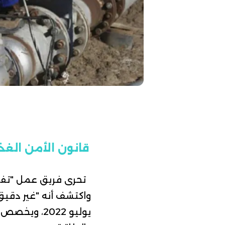
قانون الأمن الغذائي: 4 تريليونات دينار لتسديد دي
تحرى فريق عمل "تفنيد
واكتشف أنه "غير دقيق"