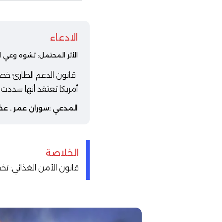
الادعاء
الأثر المحتمل: تشوه وعي ا
أمريكا تعتقد أنها سددت ال
المدعي :
سوران عمر
. عض
الخلاصة
قانون الأمن الغذائي: تخصيص 4 تريليونات دينار لتسديد الديون الخارجية لاس