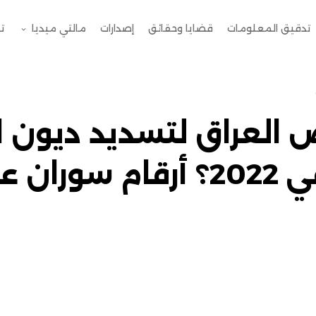
تدقيق المعلومات
قضايا وحقائق
إصدارات
مالتي ميديا
ت
لعراق لتسديد ديون ال
الإيراني في 2022؟ أرقام سور