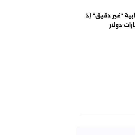
بية "غير دقيق" إذ