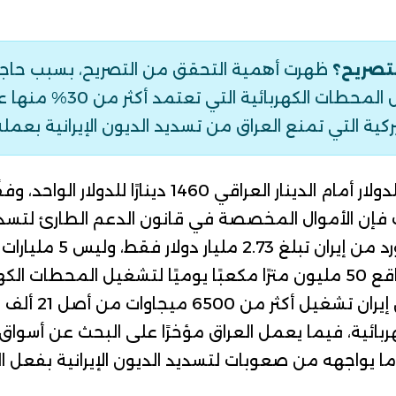
لتصريح؟
ظهرت أهمية التحقق من التصريح، بسبب حاجة
للغاز الإيراني لتشغيل المحطات ال
ية التي تمنع العراق من تسديد الديون الإيرانية بعملة ا
ولار أمام الدينار العراقي
1460
دينارًا للدولار الواحد، وف
ك فإن الأموال المخصصة في قانون الدعم الطارئ لتسد
ار دولار فقط، وليس 5 مليارات دولار.
استيراد الغاز الإيراني بواقع 50 مليون مترًا مكعبًا يوميًا لتشغيل المح
الكمية المستوردة من إ
بائية، فيما يعمل العراق مؤخرًا على ا
لبحث عن أسواق 
ما يواجهه من صعوبات لتسديد الديون الإيرانية بفعل ال