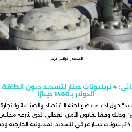
المصدر: فرانس برس
ون الطاقة.. و
الدولار بـ1460 دينارًا
" حول ادعاء عضو لجنة الاقتصاد والصناعة والتجارة الن
، وذلك وفقًا ل
قانون الأمن الغذائي
الذي شرعه مجلس ا
يوليو 2022، ويخصص 4 تريليونات دينار عراقي لتسديد المديونية الخارجي