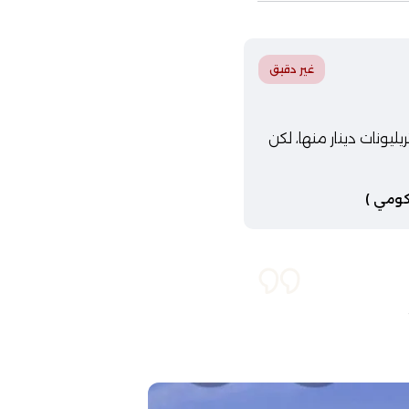
غير دقيق
 الدعم الطارئ خصص 5 مليارات دولار لسداد الديون الإيرانية المتراكمة، وسدد العراق 3 تريليونات دينار منها، لكن
كومي )