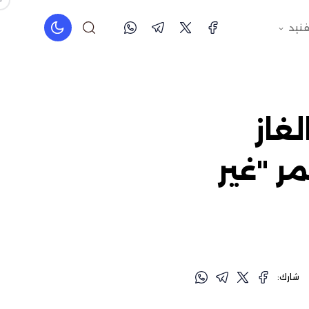
فنيد
غاز
ان عمر "غير
شارك: